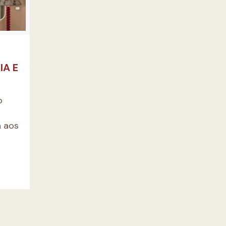
IA E
o
a aos