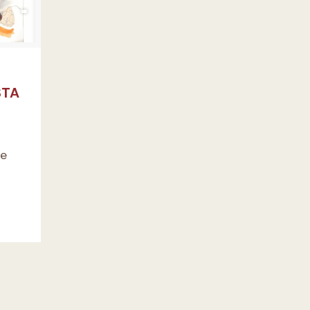
STA
de