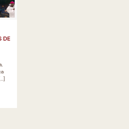
S DE
a,
ca
…]