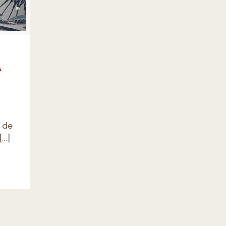
A
l de
[…]