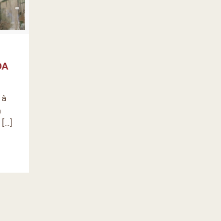
DA
 à
a
[…]