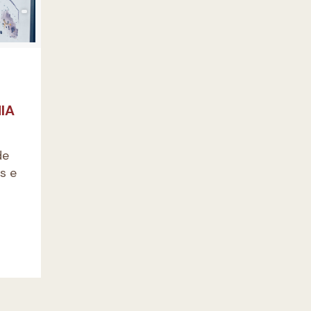
º
IA
de
s e