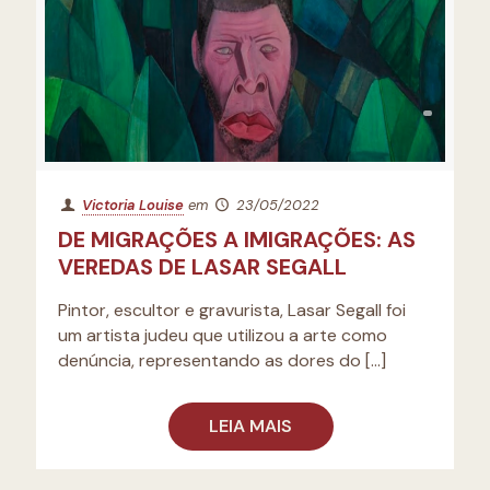
Victoria Louise
em
23/05/2022
DE MIGRAÇÕES A IMIGRAÇÕES: AS
VEREDAS DE LASAR SEGALL
Pintor, escultor e gravurista, Lasar Segall foi
um artista judeu que utilizou a arte como
denúncia, representando as dores do
[…]
LEIA MAIS