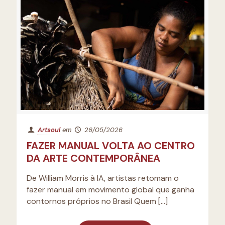
Artsoul
em
26/05/2026
FAZER MANUAL VOLTA AO CENTRO
DA ARTE CONTEMPORÂNEA
De William Morris à IA, artistas retomam o
fazer manual em movimento global que ganha
contornos próprios no Brasil Quem
[…]