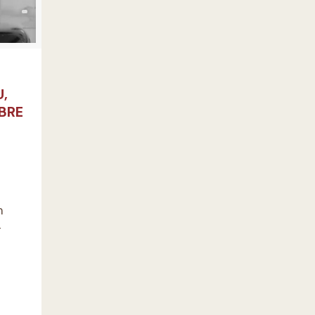
,
BRE
m
-