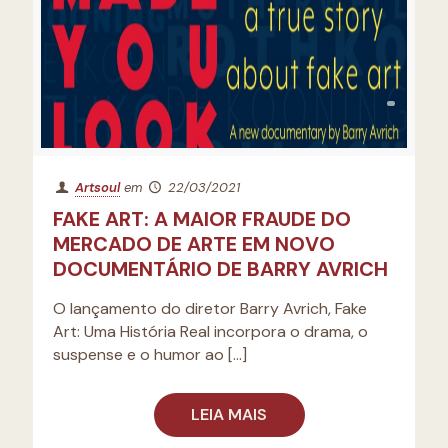
Artsoul
em
22/03/2021
FAKE ART: A MAIOR FRAUDE DO
MERCADO DE ARTE EM NOVO
DOCUMENTÁRIO DE BARRY AVRICH
O lançamento do diretor Barry Avrich, Fake
Art: Uma História Real incorpora o drama, o
suspense e o humor ao
[…]
LEIA MAIS