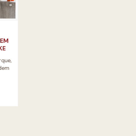
GEM
KE
rque,
ndem