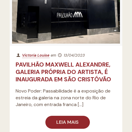
Victoria Louise
em
13/04/2023
PAVILHÃO MAXWELL ALEXANDRE,
GALERIA PRÓPRIA DO ARTISTA, É
INAUGURADA EM SÃO CRISTÓVÃO
Novo Poder: Passabilidade é a exposição de
estreia da galeria na zona norte do Rio de
Janeiro, com entrada franca
[…]
LEIA MAIS