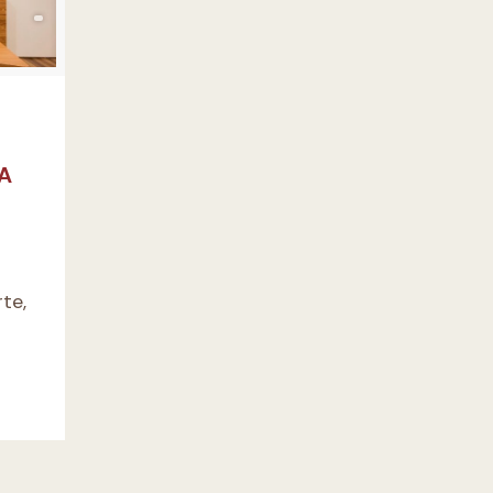
A
te,