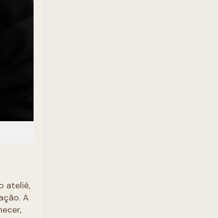
 ateliê,
ação. A
hecer,