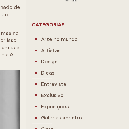
um
chado de
 com
CATEGORIAS
o mas no
Arte no mundo
por isso
lhamos e
Artistas
 dia é
Design
Dicas
Entrevista
Exclusivo
Exposições
Galerias adentro
Geral