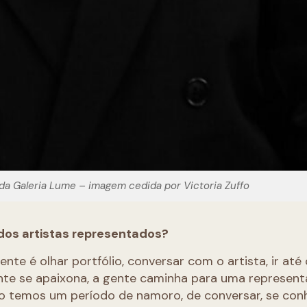
te da Galeria Lume – imagem cedida por Victoria Zuffo
 dos artistas representados?
te é olhar portfólio, conversar com o artista, ir até o
nte se apaixona, a gente caminha para uma represent
o temos um período de namoro, de conversar, se con