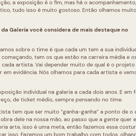
ição, a exposição é o fim, mas há o acompanhamento,
tico, tudo isso é muito gostoso. Então olhamos muit
s da Galeria você considera de mais destaque no
mos sobre o time é que cada um tem a sua individua
ão começando, tem os que estão na carreira média e o
cada artista. Vai depender muito de qual é o projeto 
r em evidência. Nós olhamos para cada artista e vem
posição individual na galeria a cada dois anos. E em f
eço, de ticket médio, sempre pensando no time.
tista tem que ser muito “ganha-ganha” a ponto de o a
obra dele na nossa mão, ao passo que a gente quer 
ria arte, isso é uma meta, então fazemos essa costu
nçar isso. Fazemos um bom trabalho com todos, olhand