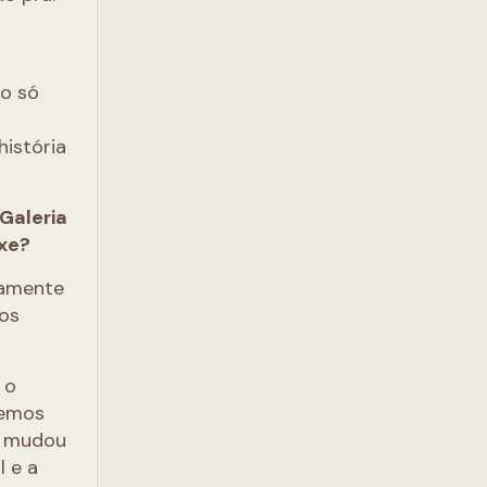
ão só
istória
Galeria
xe?
camente
 os
 o
temos
go mudou
l e a