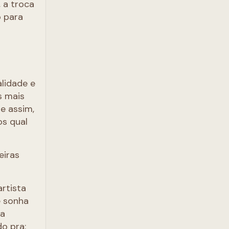
 a troca
o para
lidade e
s mais
e assim,
os qual
eiras
rtista
e sonha
ra
o pra: