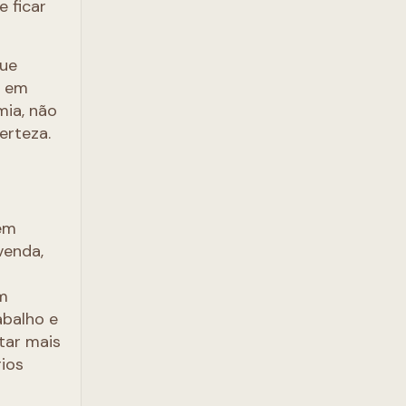
 ficar
que
s em
mia, não
erteza.
vem
venda,
um
abalho e
itar mais
rios