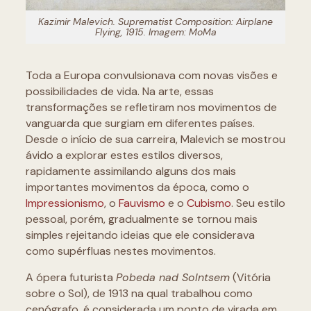
Kazimir Malevich.
Suprematist Composition: Airplane
Flying,
1915. Imagem: MoMa
Toda a Europa convulsionava com novas visões e
possibilidades de vida. Na arte, essas
transformações se refletiram nos movimentos de
vanguarda que surgiam em diferentes países.
Desde o início de sua carreira, Malevich se mostrou
ávido a explorar estes estilos diversos,
rapidamente assimilando alguns dos mais
importantes movimentos da época, como o
Impressionismo
, o
Fauvismo
e o
Cubismo
. Seu estilo
pessoal, porém, gradualmente se tornou mais
simples rejeitando ideias que ele considerava
como supérfluas nestes movimentos.
A ópera futurista
Pobeda nad Solntsem
(Vitória
sobre o Sol), de 1913 na qual trabalhou como
cenógrafo, é considerada um ponto de virada em