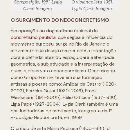
Composição, 1951. Lygia
O violoncelista, 1951.
Clark. Imagem:
Lygia Clark. Imagem:
Lygiaclark.org.br
Lygiaclark.org.br
O SURGIMENTO DO NEOCONCRETISMO
Em oposição ao dogmatismo racional do
concretismo paulista
, que seguia a influência do
movimento europeu, surge no Rio de Janeiro o
movimento que deseja romper com a formatação
dura e definida, abrindo espaço para a liberdade
geométrica, a subjetividade e a interpretação de
quem a observa: o neoconcretismo. Denominado
como Grupo Frente, teve em sua formação
artistas e poetas como: Amílcar de Castro (1920-
2002), Ferreira Gullar (1930-2016), Franz
Weissmann (1911-2005), Hélio Oiticica (1937-1980),
Ligia Pape (1927-2004). Lygia Clark também é uma
das fundadoras do movimento, integrante da 1ª
Exposição Neoconcreta, em 1959.
O crítico de arte Mário Pedrosa (1900-1981) foi