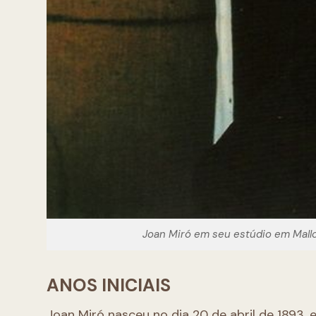
Joan Miró em seu estúdio em Mallo
ANOS INICIAIS
Joan Miró nasceu no dia 20 de abril de 1893, 