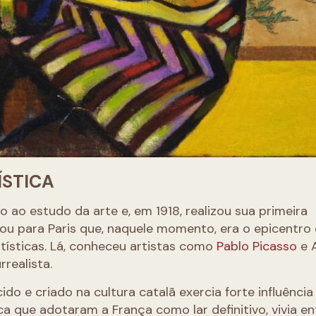
ÍSTICA
 ao estudo da arte e, em 1918, realizou sua primeira
dou para Paris que, naquele momento, era o epicentro
tísticas. Lá, conheceu artistas como
Pablo Picasso
e 
realista.
do e criado na cultura catalã exercia forte influência
ca que adotaram a França como lar definitivo, vivia en