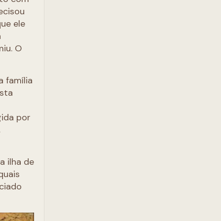
ecisou
que ele
a
miu. O
 família
ista
gida por
,
a ilha de
quais
nciado