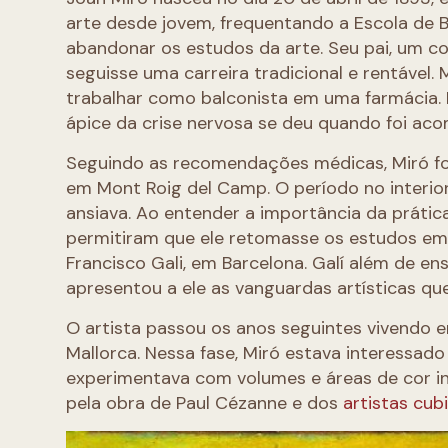
arte desde jovem, frequentando a Escola de B
abandonar os estudos da arte. Seu pai, um com
seguisse uma carreira tradicional e rentável
trabalhar como balconista em uma farmácia. 
ápice da crise nervosa se deu quando foi acom
Seguindo as recomendações médicas, Miró fo
em Mont Roig del Camp. O período no interior
ansiava. Ao entender a importância da prática 
permitiram que ele retomasse os estudos em a
Francisco Gali, em Barcelona. Galí além de en
apresentou a ele as vanguardas artísticas q
O artista passou os anos seguintes vivendo e
Mallorca. Nessa fase, Miró estava interessad
experimentava com volumes e áreas de cor int
pela obra de Paul Cézanne e dos
artistas cub