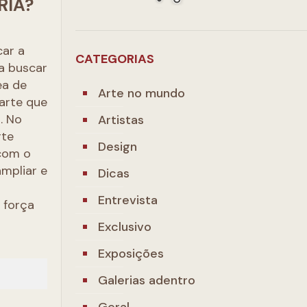
RIA?
r
car a
CATEGORIAS
a buscar
ea de
Arte no mundo
 arte que
. No
Artistas
rte
Design
 com o
ampliar e
Dicas
Entrevista
 força
Exclusivo
Exposições
Galerias adentro
Geral