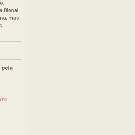
o.
 Bienal
ema, mas
o
 pela
rte