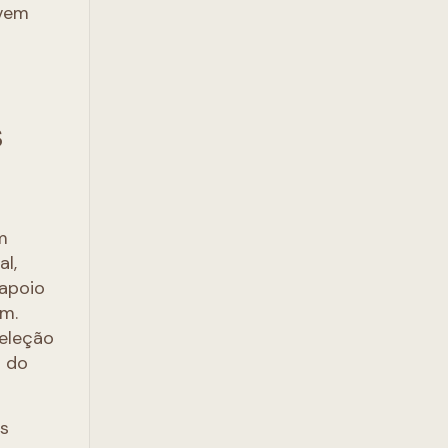
lvem
S
m
al,
 apoio
im.
seleção
o do
os