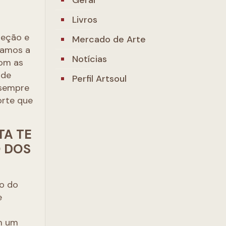
Livros
leção e
Mercado de Arte
ramos a
Notícias
com as
 de
Perfil Artsoul
 sempre
orte que
TA TE
 DOS
ão do
e
em um