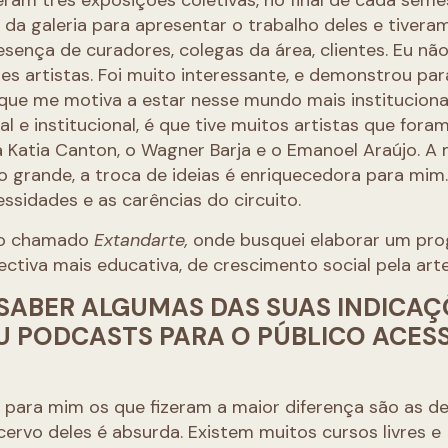
ram três exposições coletivas, no final de cada seme
da galeria para apresentar o trabalho deles e tivera
sença de curadores, colegas da área, clientes. Eu nã
s artistas. Foi muito interessante, e demonstrou pa
a que me motiva a estar nesse mundo mais institucional
 e institucional, é que tive muitos artistas que fora
 Katia Canton, o Wagner Barja e o Emanoel Araújo. A
to grande, a troca de ideias é enriquecedora para mim.
ssidades e as carências do circuito.
eto chamado
Extandarte,
onde busquei elaborar um pr
ctiva mais educativa, de crescimento social pela arte
SABER ALGUMAS DAS SUAS INDICAÇ
/OU PODCASTS PARA O PÚBLICO ACES
 para mim os que fizeram a maior diferença são as d
ervo deles é absurda. Existem muitos cursos livres e