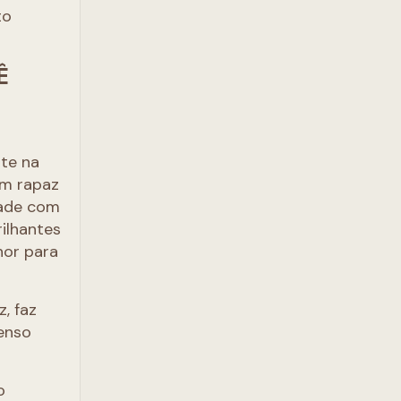
to
Ê
te na
um rapaz
dade com
ilhantes
hor para
, faz
penso
o