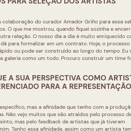
OS PARA SELEÇÃO DOS ARTISTAS
a colaboração do curador Amador Griño para essa se
sos. O que me mostrou, quando fiquei sozinha e encer
outra relação. O nosso dia a dia é muito enriquecido 
 dá para formalizar em um contrato. Hoje, o processo
 rápido ou pode ser construído ao longo do tempo. Eu
 a galeria como um todo. Procuro construir um time f
E A SUA PERSPECTIVA COMO ARTIS
ERENCIADO PARA A REPRESENTAÇÃO
 específico, mas a afinidade que tenho com a produç
tas. Não vejo muitos que são atraídos pelo processo d
sinto, mas pelo feedback de artistas que já tiveram
 mim. Tenho essa afinidade, assim como um artista t