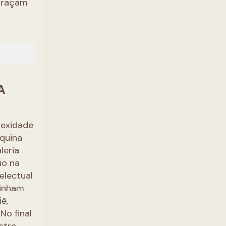
 traçam
A
lexidade
quina
leria
uo na
electual
tinham
ê,
No final