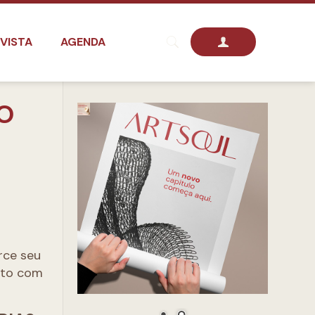
VISTA
AGENDA
O
rce seu
nto com