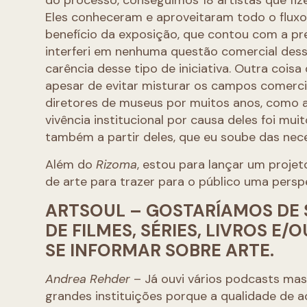
do processo, conseguimos 18 artistas que fize
Eles conheceram e aproveitaram todo o fluxo 
benefício da exposição, que contou com a pre
interferi em nenhuma questão comercial desse
carência desse tipo de iniciativa. Outra cois
apesar de evitar misturar os campos comercial
diretores de museus por muitos anos, como a
vivência institucional por causa deles foi mui
também a partir deles, que eu soube das nece
Além do
Rizoma
, estou para lançar um proj
de arte para trazer para o público uma perspe
ARTSOUL – GOSTARÍAMOS DE 
DE FILMES, SÉRIES, LIVROS E
SE INFORMAR SOBRE ARTE.
Andrea Rehder
– Já ouvi vários podcasts mas
grandes instituições porque a qualidade de ac