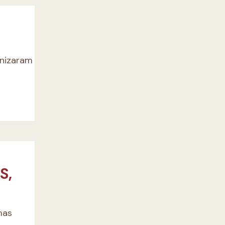
onizaram
S,
mas