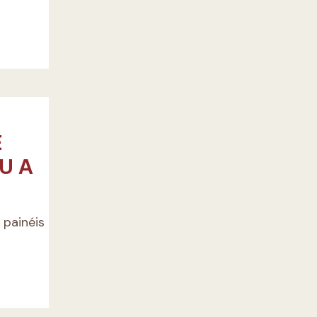
E
U A
 painéis