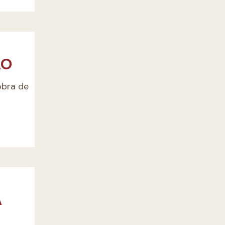
ÃO
obra de
A