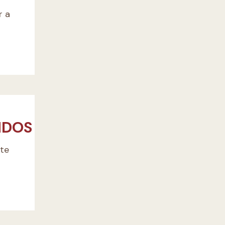
r a
NDOS
ete