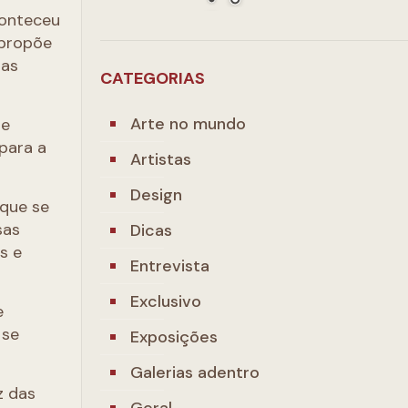
conteceu
 propõe
 as
CATEGORIAS
Arte no mundo
ne
para a
Artistas
Design
 que se
sas
Dicas
s e
Entrevista
Exclusivo
e
 se
Exposições
Galerias adentro
z das
Geral