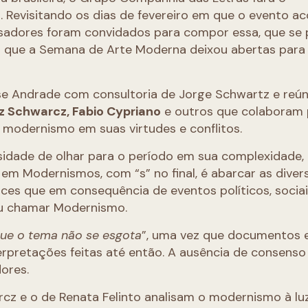
2
. Revisitando os dias de fevereiro em que o evento a
isadores foram convidados para compor essa, que se
s que a Semana de Arte Moderna deixou abertas para
se Andrade com consultoria de Jorge Schwartz e reú
itz Schwarcz, Fabio Cypriano
e outros que colaboram 
o modernismo em suas virtudes e conflitos.
sidade de olhar para o período em sua complexidade,
r em Modernismos, com “s” no final, é abarcar as diver
ces que em consequência de eventos políticos, sociai
ou chamar Modernismo.
que o tema não se esgota
”, uma vez que documentos 
rpretações feitas até então. A ausência de consenso
dores.
rcz e o de Renata Felinto analisam o modernismo à lu