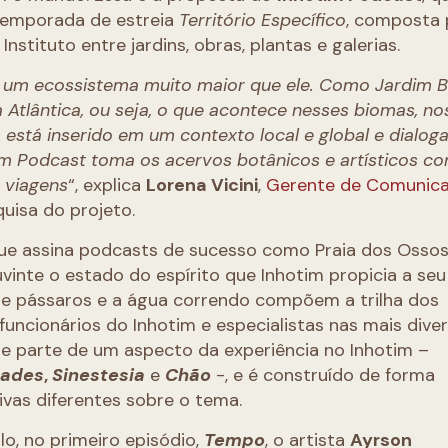
 temporada de estreia
Território Específico
, composta 
nstituto entre jardins, obras, plantas e galerias.
 um ecossistema muito maior que ele. Como Jardim B
 Atlântica, ou seja, o que acontece nesses biomas, no
stá inserido em um contexto local e global e dialog
tim Podcast toma os acervos botânicos e artísticos c
 viagens
“, explica
Lorena Vicini
,
Gerente de Comunic
uisa do projeto.
que assina podcasts de sucesso como Praia dos Ossos
vinte o estado do espírito que Inhotim propicia a seu
 de pássaros e a água correndo compõem a trilha dos
funcionários do Inhotim e especialistas nas mais dive
ue parte de um aspecto da experiência no Inhotim –
dades
,
Sinestesia
e
Chão
-, e é construído de forma
tivas diferentes sobre o tema.
lo, no primeiro episódio,
Tempo
, o artista
Ayrson