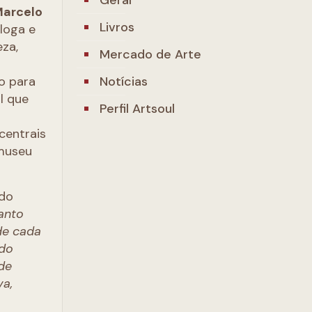
arcelo
Livros
óloga e
za,
Mercado de Arte
Notícias
o para
l que
Perfil Artsoul
centrais
 museu
 do
anto
de cada
 do
de
va,