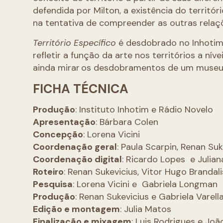
defendida por Milton, a existência do territór
na tentativa de compreender as outras relaçõ
Território Específico
é desdobrado no Inhotim
refletir a função da arte nos territórios a nív
ainda mirar os desdobramentos de um museu 
FICHA TÉCNICA
Produção
: Instituto Inhotim e Rádio Novelo
Apresentação
: Bárbara Colen
Concepção
: Lorena Vicini
Coordenação geral
: Paula Scarpin, Renan Su
Coordenação digital
: Ricardo Lopes e Julia
Roteiro
: Renan Sukevicius, Vitor Hugo Brandal
Pesquisa
: Lorena Vicini e Gabriela Longman
Produção
: Renan Sukevicius e Gabriela Varell
Edição e montagem
: Julia Matos
Finalização e mixagem
: Luis Rodrigues e Jo