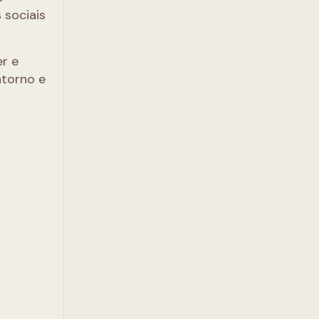
 sociais
r e
ntorno e