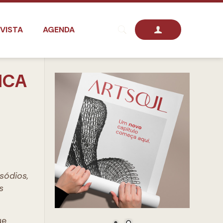
VISTA
AGENDA
ICA
sódios,
s
ue