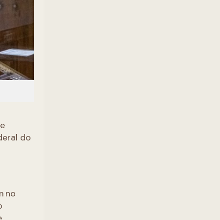
 e
deral do
m no
o
e