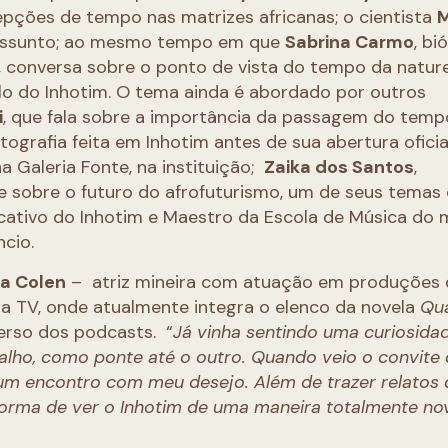
pções de tempo nas matrizes africanas; o cientista
M
o assunto; ao mesmo tempo em que
Sabrina Carmo
, bi
 conversa sobre o ponto de vista do tempo da nature
lo do Inhotim. O tema ainda é abordado por outros
i
, que fala sobre a importância da passagem do temp
tografia feita em Inhotim antes de sua abertura oficia
na Galeria Fonte, na instituição;
Zaika dos Santos
,
rre sobre o futuro do afrofuturismo, um de seus temas 
cativo do Inhotim e Maestro da Escola de Música do
ncio.
a Colen
– atriz mineira com atuação em produções
a TV, onde atualmente integra o elenco da novela
Qu
erso dos podcasts. “
Já vinha sentindo uma curiosida
alho, como ponte até o outro. Quando veio o convite
 um encontro com meu desejo. Além de trazer relatos 
 forma de ver o Inhotim de uma maneira totalmente no