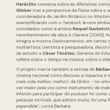
Heráclito
conversa sobre as diferentes conce
Gleiser
traz a perspectiva da Física sobre 
coordenadora de Jardim Botânico no Inhotim,
exemplificando com o Tamboril, árvore símbo
convidados como a artista
Raquel Garbelott
reconhecimento da obra
A Clareira
(2000), fo
integra a mostra
Deslocamentos
, em cartaz 
multiartista, cientista e pesquisadora, disco
de estudo; e
César Timóteo
, Gerente do Edu
reflete sobre o tempo na música, sobre o silê
O projeto marca também a estreia de
Bárbar
cinema nacional como
Bacurau
e
Aquarius
e n
mais vida melhor, melhor!,
da Globo – no univ
vez maior pela voz como instrumento de trab
Inhotim para participar do podcast foi como
pessoas incríveis, que admiro muito, foi uma
expandida
“, conta Barbara.