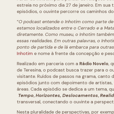
estreia no próximo dia 27 de janeiro. Em sua
episódios, o ouvinte percorre os caminhos do I
“
O podcast entende o Inhotim como parte de
estamos localizados entre o Cerrado e a Mata
diretamente. Como museu, o Inhotim também e
essas realidades. Em outras palavras, o Inho
ponto de partida e de lá embarca para outras
Inhotim
e nome à frente da concepção e pesq
Realizado em parceria com a
Rádio Novelo
, 
de Teresina, o podcast busca trazer para o ou
visitante. Ruídos de passos na grama, canto
episódios junto com depoimento de artistas, 
áreas. Cada episódio se dedica a um tema, q
Tempo
,
Horizontes, Deslocamentos
,
Reali
transversal, conectando o ouvinte a perspec
Nesta pluralidade de perspectivas, por exemp