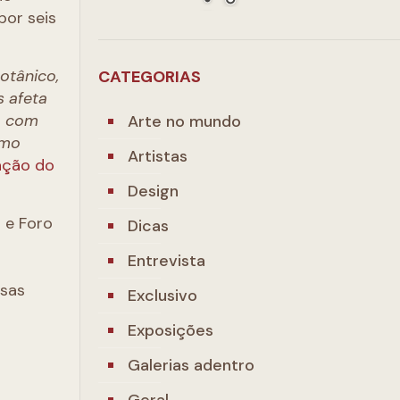
por seis
otânico,
CATEGORIAS
s afeta
a com
Arte no mundo
omo
Artistas
ação do
Design
 e Foro
Dicas
Entrevista
rsas
Exclusivo
Exposições
Galerias adentro
Geral