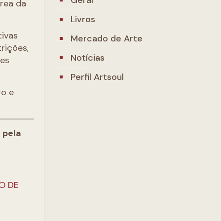
área da
Livros
tivas
Mercado de Arte
rições,
Notícias
ões
Perfil Artsoul
go e
 pela
O DE