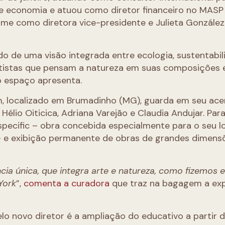
o e economia e atuou como diretor financeiro no MASP
sume como diretora vice-presidente e Julieta Gonzále
o de uma visão integrada entre ecologia, sustentabil
artistas que pensam a natureza em suas composições 
 o espaço apresenta.
im, localizado em Brumadinho (MG), guarda em seu ace
Hélio Oiticica, Adriana Varejão e Claudia Andujar. Par
pecific – obra concebida especialmente para o seu l
– e exibição permanente de obras de grandes dimens
ência única, que integra arte e natureza, como fizemos 
York
”,
comenta a curadora
que traz na bagagem a exp
lo novo diretor é a ampliação do educativo a partir 