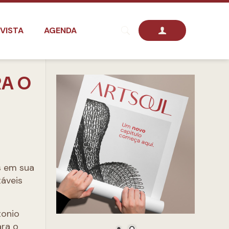
VISTA
AGENDA
RA O
s em sua
táveis
tonio
ara o