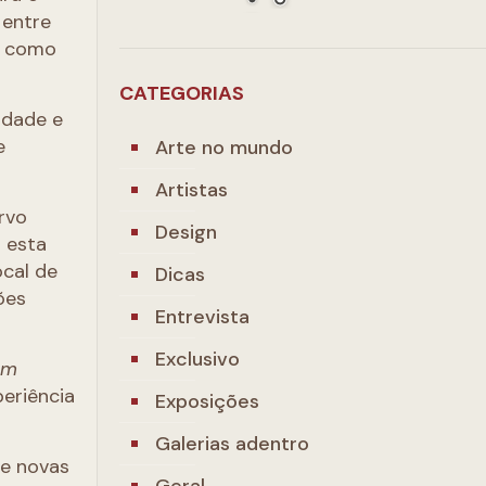
 entre
z como
CATEGORIAS
idade e
e
Arte no mundo
Artistas
rvo
Design
a esta
ocal de
Dicas
ões
Entrevista
Exclusivo
em
eriência
Exposições
Galerias adentro
de novas
Geral