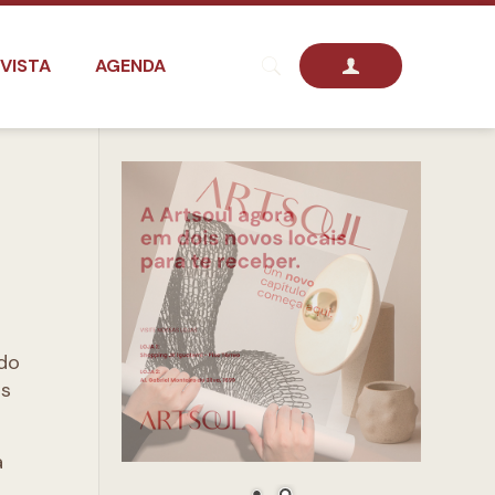
VISTA
AGENDA
 do
os
a