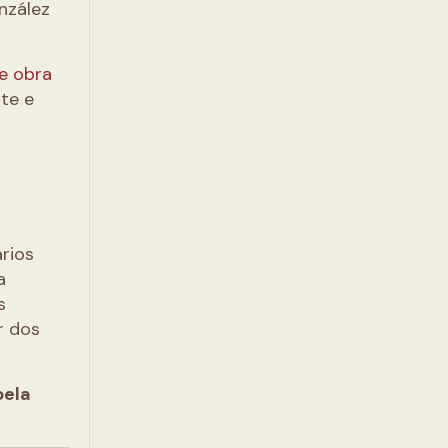
nzález
e obra
te e
rios
a
s
r dos
pela