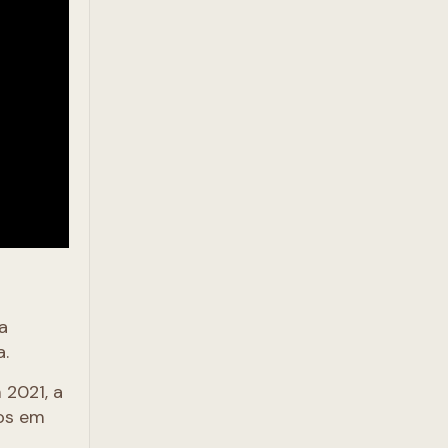
a
a.
 2021, a
os em