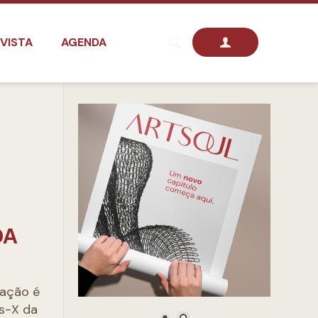
VISTA
AGENDA
DA
mação é
os-X da