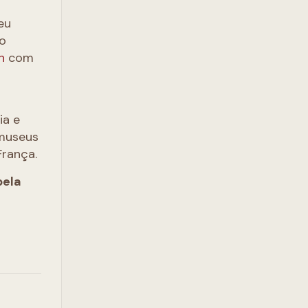
eu
do
h
com
ia e
 museus
França.
pela