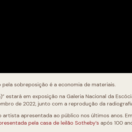
o pela sobreposição é a economia de materiais.
” estará em exposição na Galeria Nacional da Escóci
embro de 2022, junto com a reprodução da radiografi
do artista apresentada ao público nos últimos anos. Em
apresentada pela casa de leilão Sotheby’s
após 100 an