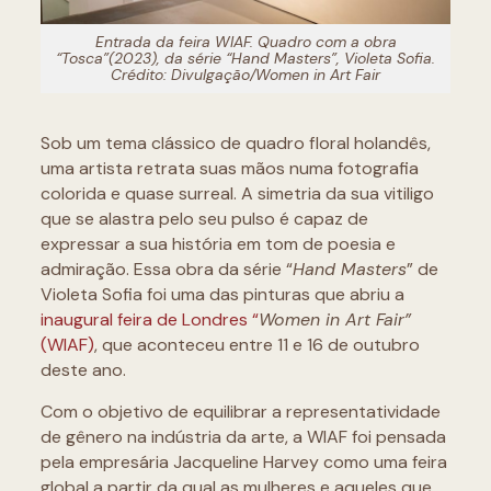
Entrada da feira WIAF. Quadro com a obra
“Tosca”(2023), da série “Hand Masters”, Violeta Sofia.
Crédito: Divulgação/Women in Art Fair
Sob um tema clássico de quadro floral holandês,
uma artista retrata suas mãos numa fotografia
colorida e quase surreal. A simetria da sua vitiligo
que se alastra pelo seu pulso é capaz de
expressar a sua história em tom de poesia e
admiração. Essa obra da série “
Hand Masters
” de
Violeta Sofia foi uma das pinturas que abriu a
inaugural feira de Londres “
Women in Art Fair”
(WIAF)
, que aconteceu entre 11 e 16 de outubro
deste ano.
Com o objetivo de equilibrar a representatividade
de gênero na indústria da arte, a WIAF foi pensada
pela empresária Jacqueline Harvey como uma feira
global a partir da qual as mulheres e aqueles que