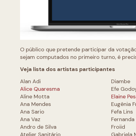
O público que pretende participar da votaçã
sejam computados no primeiro turno, é precis
Veja lista dos artistas participantes
Alan Adi
Diambe
Alice Quaresma
Efe Godo
Aline Motta
Elaine Pe
Ana Mendes
Eugênia F
Ana Sario
Fefa Lins
Ana Vaz
Fernanda
Andro de Silva
Froiid
Atelier Sanitário
Gabriela