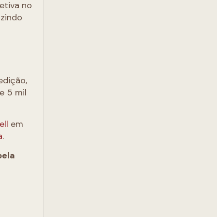
etiva no
uzindo
edição,
e 5 mil
ell
em
a
.
pela