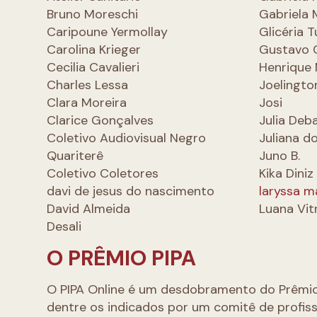
Bruno Moreschi
Gabriela
Caripoune Yermollay
Glicéria 
Carolina Krieger
Gustavo 
Cecilia Cavalieri
Henrique
Charles Lessa
Joelingto
Clara Moreira
Josi
Clarice Gonçalves
Julia Deb
Coletivo Audiovisual Negro
Juliana d
Quariterê
Juno B.
Coletivo Coletores
Kika Diniz
davi de jesus do nascimento
laryssa 
David Almeida
Luana Vit
Desali
O PRÊMIO PIPA
O PIPA Online é um desdobramento do Prêmio P
dentre os indicados por um comitê de profissi