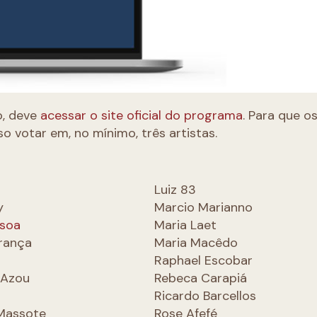
o, deve
acessar o site oficial do programa
. Para que o
o votar em, no mínimo, três artistas.
Luiz 83
y
Marcio Marianno
ssoa
Maria Laet
rança
Maria Macêdo
Raphael Escobar
 Azou
Rebeca Carapiá
Ricardo Barcellos
 Massote
Rose Afefé