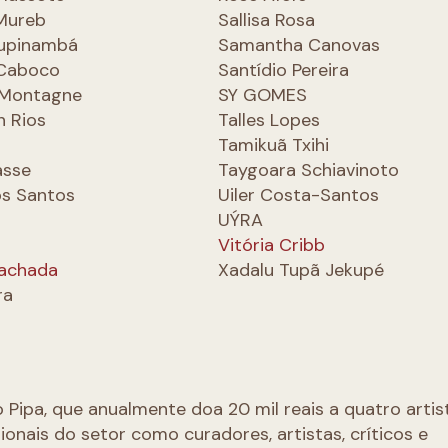
 Mureb
Sallisa Rosa
Tupinambá
Samantha Canovas
Caboco
Santídio Pereira
 Montagne
SY GOMES
n Rios
Talles Lopes
Tamikuã Txihi
asse
Taygoara Schiavinoto
os Santos
Uiler Costa-Santos
UÝRA
Vitória Cribb
machada
Xadalu Tupã Jekupé
ra
ipa, que anualmente doa 20 mil reais a quatro artis
onais do setor como curadores, artistas, críticos e