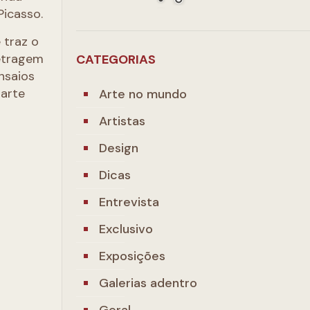
Picasso.
 traz o
metragem
CATEGORIAS
ensaios
arte
Arte no mundo
Artistas
Design
Dicas
Entrevista
Exclusivo
Exposições
Galerias adentro
Geral