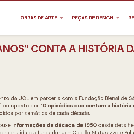
OBRAS DE ARTE
PEÇAS DE DESIGN
RE
ANOS” CONTA A HISTÓRIA 
nto da UOL em parceria com a Fundação Bienal de Sã
 é composto por
10 episódios que contam a história
ididos por temática de cada década.
rouxe
informações da década de 1950
desde detalhe
personalidades fundadoras – Ciccillo Matarazzo e Yol