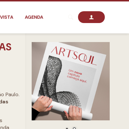
VISTA
AGENDA
DAS
o Paulo.
 das
s
anda