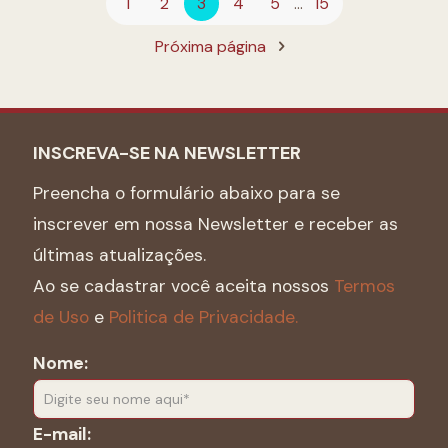
1
2
3
4
5
...
15
Próxima página
INSCREVA-SE NA NEWSLETTER
Preencha o formulário abaixo para se
inscrever em nossa Newsletter e receber as
últimas atualizações.
Ao se cadastrar você aceita nossos
Termos
de Uso
e
Politica de Privacidade.
Nome:
E-mail: