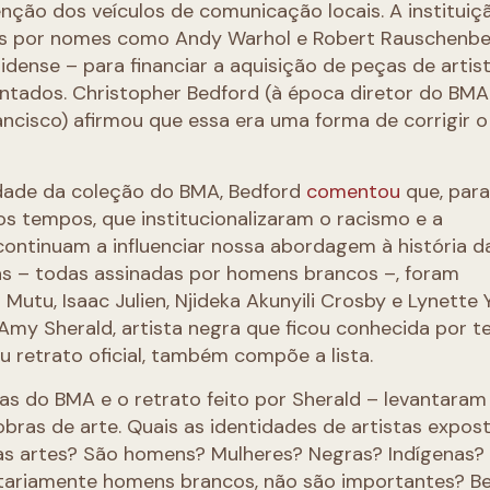
ção dos veículos de comunicação locais. A instituiçã
das por nomes como Andy Warhol e Robert Rauschenbe
ense – para financiar a aquisição de peças de artis
ntados. Christopher Bedford (à época diretor do BMA
ncisco) afirmou que essa era uma forma de corrigir 
ade da coleção do BMA, Bedford
comentou
que, para
os tempos, que institucionalizaram o racismo e a
ntinuam a influenciar nossa abordagem à história da
as – todas assinadas por homens brancos –, foram
utu, Isaac Julien, Njideka Akunyili Crosby e Lynette
Amy Sherald, artista negra que ficou conhecida por te
u retrato oficial, também compõe a lista.
s do BMA e o retrato feito por Sherald – levantaram
bras de arte. Quais as identidades de artistas expo
 artes? São homens? Mulheres? Negras? Indígenas?
oritariamente homens brancos, não são importantes? B