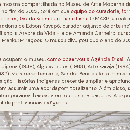
da mostra compartilhada no Museu de Arte Moderna d
 no fim de 2023, terá em sua
equipe de curadoria, fo
Menezes, Grada Kilomba e Diane Lima
. O MASP já reali
adoria de Edson Kayapó, curador adjunto de arte ind
liano: a Árvore da Vida – e de Amanda Carneiro, cura
tra Mahku: Mirações. O museu divulgou que o ano de 2
nas ocupam o museu,
como observou a Agência Brasil
. 
dígena (1949), Alguns índios (1983), Arte karajá (1984)
87). Mais recentemente, Sandra Benites foi a primeir
ição Histórias Indígenas pretende ampliar e aprofun
sem assumir uma abordagem totalizante. Além disso, 
ontemporânea, baseada em outros marcadores. A exp
 de profissionais indígenas.