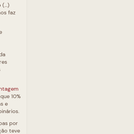
 (…)
os faz
e
 da
eres
s
entagem
 que 10%
ns e
inários.
oas por
ção teve