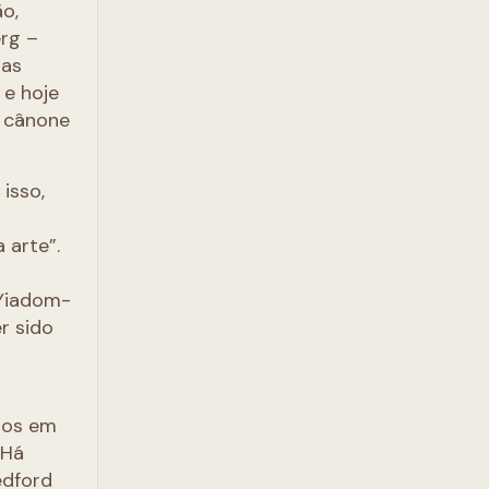
o,
rg –
tas
 e hoje
o cânone
 isso,
 arte”.
 Yiadom-
r sido
stos em
 Há
edford