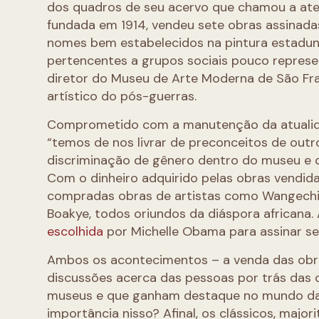
dos quadros de seu acervo que chamou a aten
fundada em 1914, vendeu sete obras assina
nomes bem estabelecidos na pintura estadunid
pertencentes a grupos sociais pouco represe
diretor do Museu de Arte Moderna de São Fra
artístico do pós-guerras.
Comprometido com a manutenção da atualid
“temos de nos livrar de preconceitos de outr
discriminação de gênero dentro do museu e co
Com o dinheiro adquirido pelas obras vendid
compradas obras de artistas como Wangechi M
Boakye, todos oriundos da diáspora africana. 
escolhida
por Michelle Obama para assinar se
Ambos os acontecimentos – a venda das obra
discussões acerca das pessoas por trás das o
museus e que ganham destaque no mundo das
importância nisso? Afinal, os clássicos, maj