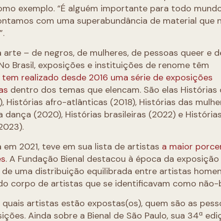
omo exemplo. “É alguém importante para todo mundo
Contamos com uma superabundância de material que n
”.
a arte – de negros, de mulheres, de pessoas queer e d
No Brasil, exposições e instituições de renome têm
 tem realizado desde 2016 uma série de exposições
as
dentro dos temas que elencam. São elas Histórias
), Histórias afro-atlânticas (2018), Histórias das mulh
da dança (2020), Histórias brasileiras (2022) e História
2023).
a em 2021, teve em sua lista de artistas
a maior porc
es
. A Fundação Bienal destacou à época da exposição
 de uma distribuição equilibrada entre artistas home
 corpo de artistas que se identificavam como não-b
quais artistas estão expostas(os), quem são as pess
ições. Ainda sobre a Bienal de São Paulo, sua 34ª edi