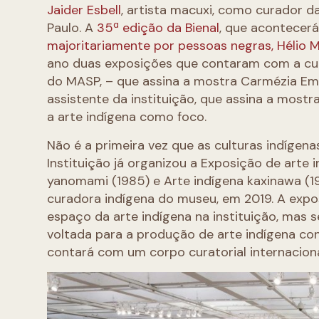
Jaider Esbell
, artista macuxi, como curador 
Paulo. A
35ª edição da Bienal
, que acontecerá
majoritariamente por pessoas negras, Hélio 
ano duas exposições que contaram com a cur
do MASP, – que assina a mostra Carmézia Emi
assistente da instituição, que assina a mos
a arte indígena como foco.
Não é a primeira vez que as culturas indíge
Instituição já organizou a Exposição de arte in
yanomami (1985) e Arte indígena kaxinawa (19
curadora indígena do museu, em 2019. A expos
espaço da arte indígena na instituição, mas 
voltada para a produção de arte indígena c
contará com um corpo curatorial internacional