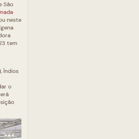
e São
rmada
zou neste
ígena
dora
023 tem
A
, Índios
a
dar o
será
osição