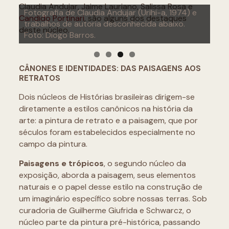
Claudia Andujar, Jaime Lauriano, Salissa Rosa e
Fotografia de Claudia Andujar (Urihi-a, 1974) e
Candido Portinari
, são alguns dos destaques
trabalhos de autoria desconhecida abaixo.
Candido Portinari. Retirantes, 1944. Foto: Diogo
deste núcleo.
Foto: Diogo Barros.
Barros.
CÂNONES E IDENTIDADES: DAS PAISAGENS AOS
RETRATOS
Dois núcleos de Histórias brasileiras dirigem-se
diretamente a estilos canônicos na história da
arte: a pintura de retrato e a paisagem, que por
séculos foram estabelecidos especialmente no
campo da pintura.
Paisagens e trópicos
, o segundo núcleo da
exposição, aborda a paisagem, seus elementos
naturais e o papel desse estilo na construção de
um imaginário específico sobre nossas terras. Sob
curadoria de Guilherme Giufrida e Schwarcz, o
núcleo parte da pintura pré-histórica, passando