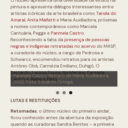
O núcleo apresenta uma diversidade de estilos na
pintura e apresenta diálogos interessantes entre
artistas icônicas da arte brasileira como
Tarsila do
Amaral, Anita Malfatti
e Maria Auxiliadora, próximas
a nomes contemporâneos como Marcela
Cantuária, Pegge e
Panmela Castro
.
Reconhecendo a falta da
presença de pessoas
negras e indígenas retratadas no acervo
do MASP,
a curadoria do núcleo, a cargo de Pedrosa e
Schwarcz, encomendou retratos para os artistas
Antônio Obá, Carmézia Emiliano, Duhigó, O
Bastardo, Larissa Souza, No Martins, Panmela
Pegge. Dead Man Walking, 2021. Foto: Diogo
Panmela Castro. Retrato de Maria Auxiliadora,
Castro e Wallace Pato.
Barros.
2022. Foto: Eduardo Ortega.
LUTAS E RESTITUIÇÕES
Retomadas
, o último núcleo do primeiro andar,
ficou conhecido antes da abertura da exposição
quando as curadoras Sandra Benites – a primeira