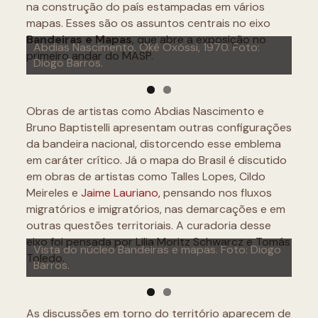
na construção do país estampadas em vários
mapas. Esses são os assuntos centrais no eixo
Bruno Baptistelli. Bandeira afro-brasileira (em
Bandeiras e Mapas
, que abre a exposição no
Abdias Nascimento. Okê Oxóssi, 1970. Foto:
diálogo com David Hammons) - 2ª versão, 2020,
primeiro andar do MASP.
Diogo Barros.
produção em 2022. Foto: divulgação.
Obras de artistas como Abdias Nascimento e
Bruno Baptistelli apresentam outras configurações
da bandeira nacional, distorcendo esse emblema
em caráter crítico. Já o mapa do Brasil é discutido
em obras de artistas como Talles Lopes, Cildo
Meireles e
Jaime Lauriano,
pensando nos fluxos
migratórios e imigratórios, nas demarcações e em
outras questões territoriais. A curadoria desse
eixo foi pensada por Lilia Moritz Schwarcz e Tomás
Vista do núcleo Bandeiras e mapas. Foto: Diogo
Vista do núcleo Bandeiras e mapas. Foto: Diogo
Toledo.
Barros.
Barros.
As discussões em torno do território aparecem de