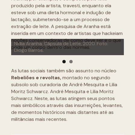
produzido pela artista, travesti, enquanto ela
esteve sob uma dieta hormonal e indução de
lactação, submetendo-se a um processo de
extração de leite. A pesquisa de Aranha está
inserida em um contexto de artistas que hackeiam
Parede do núcleo Retomadas, com obras de
noções conservadoras de como deve ser e o que
Nídia Aranha. Cápsula de Leite, 2020. Foto:
Rosana Paulino, Yhuri Cruz, Fefa Lins e Nídia
pode um corpo dentro das normas.
Diogo Barros.
Aranha. Foto: Diogo Barros.
As lutas sociais também são assunto no núcleo
Rebeliões e revoltas,
montado no segundo
subsolo sob curadoria de André Mesquita e Lilia
Moritz Schwarcz. André Mesquita e Lilia Moritz
Schwarcz. Neste, as lutas atingem seus pontos
mais simbólicos através das insurreições, levantes,
de momentos históricos mais distantes até as
militâncias mais recentes.