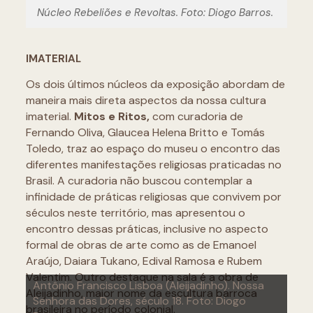
Núcleo Rebeliões e Revoltas. Foto: Diogo Barros.
IMATERIAL
Os dois últimos núcleos da exposição abordam de
maneira mais direta aspectos da nossa cultura
imaterial.
Mitos e Ritos,
com curadoria de
Fernando Oliva, Glaucea Helena Britto e Tomás
Toledo, traz ao espaço do museu o encontro das
diferentes manifestações religiosas praticadas no
Brasil. A curadoria não buscou contemplar a
infinidade de práticas religiosas que convivem por
séculos neste território, mas apresentou o
encontro dessas práticas, inclusive no aspecto
formal de obras de arte como as de Emanoel
Araújo, Daiara Tukano, Edival Ramosa e Rubem
Valentim. Outro destaque na sala é a obra de
Antônio Francisco Lisboa (Aleijadinho). Nossa
Obras de Emanoel Araújo, Daiara Tukano, Edival
Aleijadinho, maior nome da escultura barroca
Senhora das Dores, século 18. Foto: Diogo
Ramosa e Rubem Valentim no núcleo Mitos e
brasileira no período colonial.