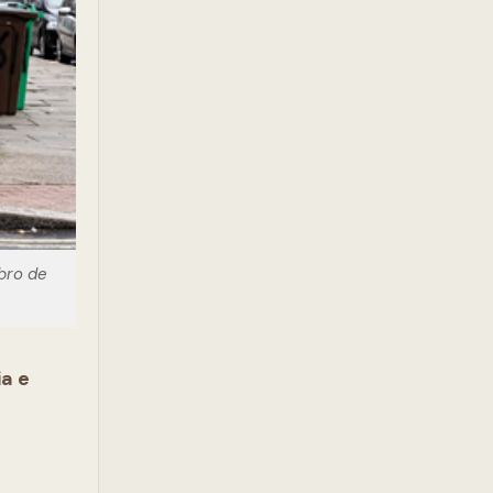
bro de
ia e