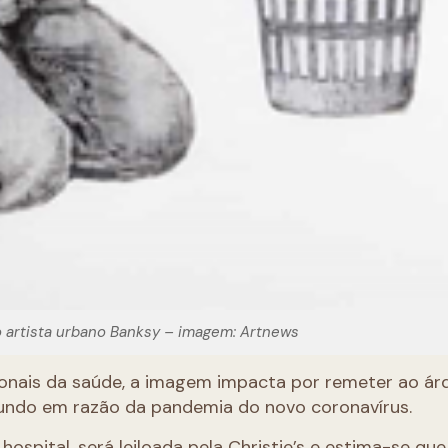
artista urbano Banksy – imagem: Artnews
onais da saúde, a imagem impacta por remeter ao ár
mundo em razão da pandemia do novo coronavírus.
spital, será leiloada pela Christie’s e estima-se que 