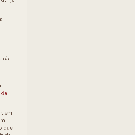
s.
m da
o
 de
r, em
com
o que