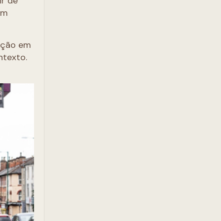
ir de
um
enção em
ntexto.