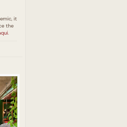
emic, it
ce the
aqui.