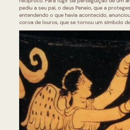
recíproco. Para fugir da perseguição de um 
pediu a seu pai, o deus Peneio, que a proteges
entendendo o que havia acontecido, anunciou 
coroa de louros, que se tornou um símbolo de