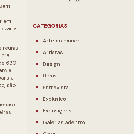
quem
s
ar em
CATEGORIAS
nizar a
Arte no mundo
e reuniu
Artistas
 era
 de 630
Design
ram a
Dicas
para a
te, são
Entrevista
Exclusivo
rimeiro
Exposições
eiras
Galerias adentro
Geral