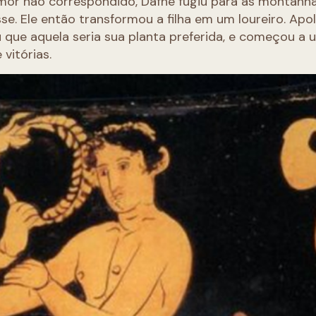
amor não correspondido, Dafne fugiu para as montanh
se. Ele então transformou a filha em um loureiro. Apol
que aquela seria sua planta preferida, e começou a u
 vitórias.