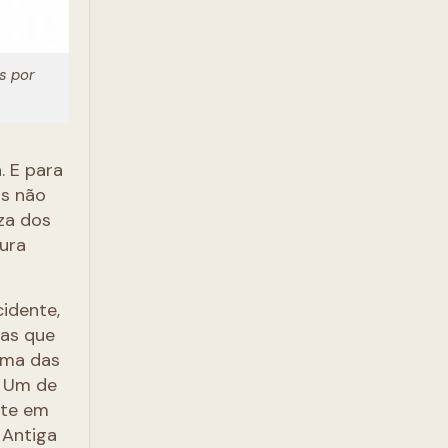
s por
. E para
as não
za dos
tura
cidente,
ras que
uma das
. Um de
nte em
 Antiga