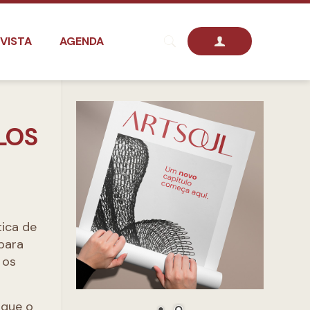
VISTA
AGENDA
LOS
tica de
para
 os
 que o