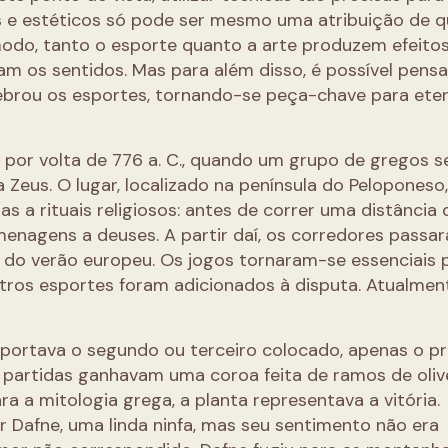
 e estéticos só pode ser mesmo uma atribuição de 
odo, tanto o esporte quanto a arte produzem efeito
izam os sentidos. Mas para além disso, é possível pens
ebrou os esportes, tornando-se peça-chave para eter
 por volta de 776 a. C., quando um grupo de gregos s
Zeus. O lugar, localizado na península do Peloponeso,
 a rituais religiosos: antes de correr uma distância
menagens a deuses. A partir daí, os corredores passa
 do verão europeu. Os jogos tornaram-se essenciais 
utros esportes foram adicionados à disputa. Atualmen
importava o segundo ou terceiro colocado, apenas o p
 partidas ganhavam uma coroa feita de ramos de oliv
ra a mitologia grega, a planta representava a vitória.
 Dafne, uma linda ninfa, mas seu sentimento não era