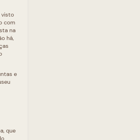
 visto
to com
sta na
ão há,
eças
o
untas e
useu
a, que
do