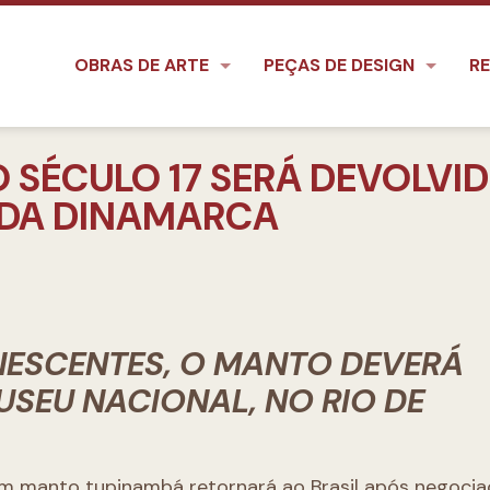
OBRAS DE ARTE
PEÇAS DE DESIGN
RE
SÉCULO 17 SERÁ DEVOLVI
 DA DINAMARCA
NESCENTES, O MANTO DEVERÁ
SEU NACIONAL, NO RIO DE
m manto tupinambá retornará ao Brasil após negoci