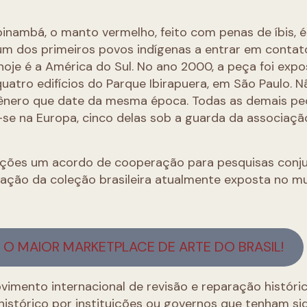
inambá, o manto vermelho, feito com penas de íbis, é
m dos primeiros povos indígenas a entrar em conta
je é a América do Sul. No ano 2000, a peça foi expo
tro edifícios do Parque Ibirapuera, em São Paulo. N
 gênero que date da mesma época. Todas as demais p
se na Europa, cinco delas sob a guarda da associaçã
iações um acordo de cooperação para pesquisas conj
ização da coleção brasileira atualmente exposta no m
O MAIOR MARKETPLACE DE ARTE DO BRASIL!
imento internacional de revisão e reparação históric
histórico por instituições ou governos que tenham si