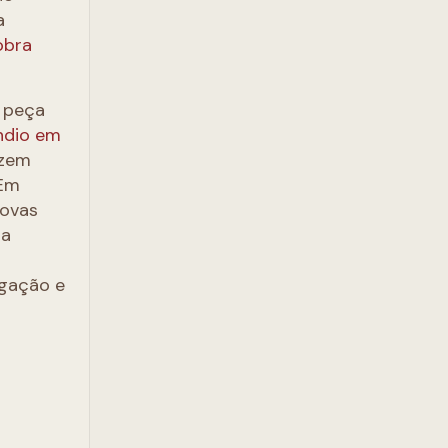
a
obra
a peça
ndio em
zem
 Em
novas
la
ogação e
.