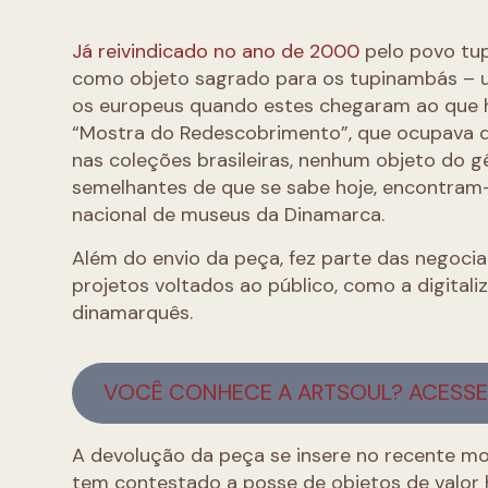
Já reivindicado no ano de 2000
pelo povo tup
como objeto sagrado para os tupinambás – u
os europeus quando estes chegaram ao que ho
“Mostra do Redescobrimento”, que ocupava qua
nas coleções brasileiras, nenhum objeto do
semelhantes de que se sabe hoje, encontram-
nacional de museus da Dinamarca.
Além do envio da peça, fez parte das negoc
projetos voltados ao público, como a digital
dinamarquês.
VOCÊ CONHECE A ARTSOUL? ACESSE 
A devolução da peça se insere no recente mov
tem contestado a posse de objetos de valor 