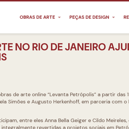
OBRAS DE ARTE
PEÇAS DE DESIGN
RE
RTE NO RIO DE JANEIRO AJ
IS
bras de arte online “Levanta Petrópolis” a partir das 
abela Simões e Augusto Herkenhoff, em parceria com o l
ticipam, entre eles Anna Bella Geiger e Cildo Meireles,
integralmente revertidas a projetos sociais em Petró