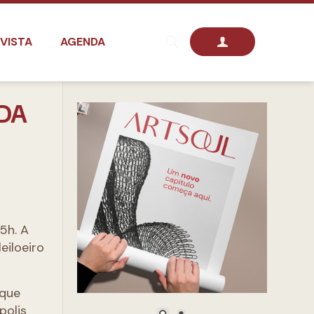
VISTA
AGENDA
UDA
15h. A
eiloeiro
 que
polis