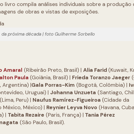
o livro compila análises individuais sobre a produção
imagens de obras e vistas de exposições.
 da próxima década | foto Guilherme Sorbello
o Amaral
(Ribeirão Preto, Brasil) |
Alia Farid
(Kuwait, K
alton Paula
(Goiânia, Brasil) |
Frieda Toranzo Jaeger
(
Argentina) |
Gala Porras-Kim
(Bogotá, Colômbia) |
I
ntevideo, Uruguai) |
Johanna Unzueta
(Santiago, Chil
(Lima, Peru) |
Naufus Ramírez-Figueiroa
(Cidade da
 México, México) |
Reynier Leyva Novo
(Havana, Cuba
a) |
Tabita Rezaire
(Paris, França) |
Tania Pérez
amagata
(São Paulo, Brasil).