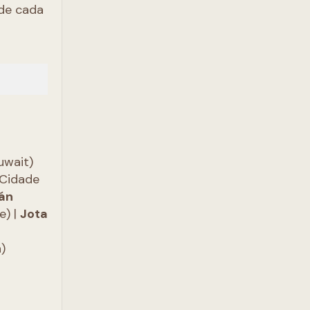
 de cada
uwait)
Cidade
ván
e) |
Jota
)