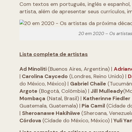
Com textos em português, inglês e espanhol, 
artista, além de apresentar seus currículos, 
20 em 2020 – Os artistas
Lista completa de artistas
Ad Minoliti
(Buenos Aires, Argentina) |
Adrian
|
Carolina Caycedo
(Londres, Reino Unido) |
D
do México, México) |
Gabriel Chaile
(Tucumán, 
Argote
(Bogotá, Colômbia) |
Jill Mulleady
(Mo
Mombaça
(Natal, Brasil) |
Katherinne Fiedler
Guatemala, Guatemala) |
Pia Camil
(Cidade do
|
Sheroanawe Hakihiiwe
(Sheroana, Venezuel
Córdova
(Cidade do México, México) |
Yuli Y