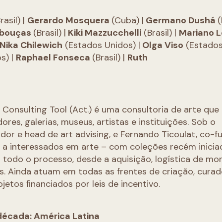
rasil) |
Gerardo Mosquera
(Cuba) |
Germano Dushá
(
ebouças
(Brasil) |
Kiki Mazzucchelli
(Brasil) |
Mariano 
Nika Chilewich
(Estados Unidos) |
Olga Viso
(Estado
s) |
Raphael Fonseca
(Brasil) |
Ruth
 Consulting Tool (Act.) é uma consultoria de arte que
res, galerias, museus, artistas e instituições. Sob o
or e head de art advising, e Fernando Ticoulat, co-
ia a interessados em arte – com coleções recém inicia
todo o processo, desde a aquisição, logística de mo
. Ainda atuam em todas as frentes de criação, curado
jetos ﬁnanciados por leis de incentivo.
década: América Latina