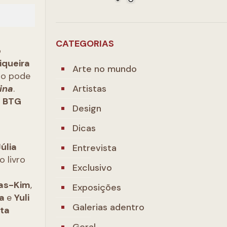
CATEGORIAS
o
iqueira
Arte no mundo
do pode
Artistas
ina
.
o
BTG
Design
Dicas
úlia
Entrevista
 o livro
Exclusivo
ras-Kim
,
Exposições
ça
e
Yuli
Galerias adentro
ita
Geral