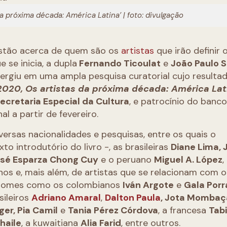
a próxima década: América Latina’ | foto: divulgação
estão acerca de quem são os
artistas
que irão definir 
 se inicia, a dupla
Fernando Ticoulat
e
João Paulo S
mergiu em uma ampla pesquisa curatorial cujo resulta
020, Os artistas da próxima década: América Lat
ecretaria Especial da Cultura
, e patrocínio do banc
al a partir de fevereiro.
versas nacionalidades e pesquisas, entre os quais o
to introdutório do livro -, as brasileiras
Diane Lima, J
sé Esparza Chong Cuy
e o peruano
Miguel A. López
,
nos e, mais além, de artistas que se relacionam com o
o nomes como os colombianos
Iván Argote
e
Gala Por
asileiros
Adriano Amaral
,
Dalton Paula
, Jota Momba
ger, Pia Camil
e
Tania Pérez Córdova
, a francesa
Tab
haile
, a kuwaitiana
Alia Farid
, entre outros.