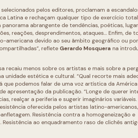
 selecionados pelos editores, proclamam a escandalo
a Latina e rechaçam qualquer tipo de exercício total
m panorama abrangente de tendências, poéticas, lugar
ações, reações, desprendimentos, ataques… Enfim, de t
no-americana devido ao seu âmbito geográfico ou po
 compartilhadas”, reflete
Gerardo Mosquera
na introd
a recaiu menos sobre os artistas e mais sobre a per
ma unidade estética e cultural. “Qual recorte mais ad
rá que podemos falar de uma voz artística da América
de apresentação da publicação. “Longe de querer int
as, realçar a periferia e sugerir imaginários variáveis.
resistência oferecida pelos artistas latino-americanos
panfletagem. Resistência contra a homogeneização e
. Resistência ao enquadramento raso de clichês antig