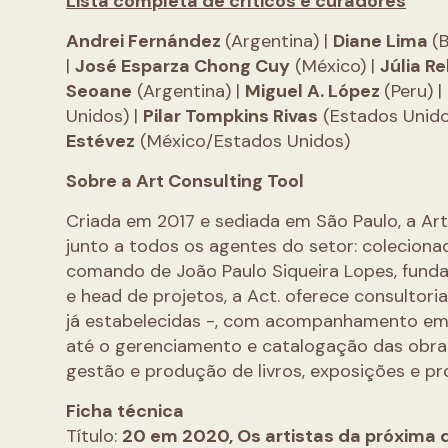
Lista completa de críticos e curadores
Andrei Fernández
(Argentina) |
Diane Lima
(B
|
José Esparza Chong Cuy
(México) |
Júlia R
Seoane
(Argentina) |
Miguel A. López
(Peru) |
Unidos) |
Pilar Tompkins Rivas
(Estados Unido
Estévez
(México/Estados Unidos)
Sobre a Art Consulting Tool
Criada em 2017 e sediada em São Paulo, a Art
junto a todos os agentes do setor: colecionado
comando de João Paulo Siqueira Lopes, fundad
e head de projetos, a Act. oferece consultor
já estabelecidas -, com acompanhamento em 
até o gerenciamento e catalogação das obras
gestão e produção de livros, exposições e pro
Ficha técnica
Título:
20 em 2020, Os artistas da próxima 