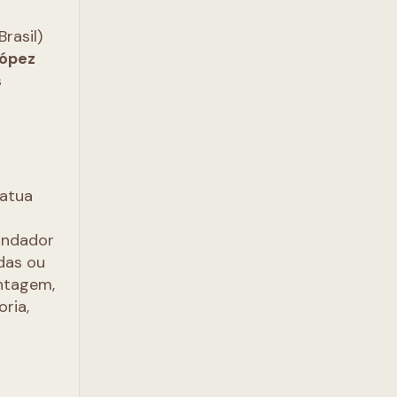
Brasil)
López
s
 atua
fundador
das ou
ntagem,
ria,