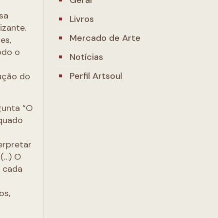
sa
Livros
izante.
Mercado de Arte
es,
odo o
Notícias
r
Perfil Artsoul
ução do
gunta “O
equado
erpretar
 (…) O
, cada
os,