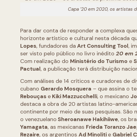
Capa ’20 em 2020, os artistas d
Para dar conta de responder a complexa qu
horizonte artístico e cultural nesta década que
Lopes
, fundadores da
Art Consulting Tool
, i
ser visto pelo público no livro inédito
20 em 2
Com realização do
Ministério do Turismo
e
S
Pactual
, a publicação terá distribuição nacion
Com análises de 14 críticos e curadores de di
cubano
Gerardo Mosquera
– que assina o tex
Rebouças
e
Kiki Mazzucchelli
, o mexicano
Jo
destaca a obra de 20 artistas latino-america
continente por meio de suas pesquisas. Sã
o venezuelano
Sheroanawe Hakihiiwe
, os br
Yamagata
, as mexicanas
Frieda Toranzo Jae
Rezaire
, os argentinos
Ad Minoliti
e
Gabriel C