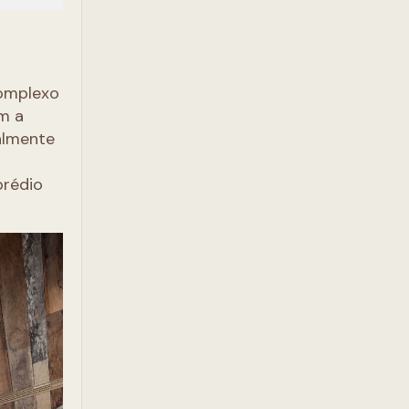
complexo
om a
almente
prédio