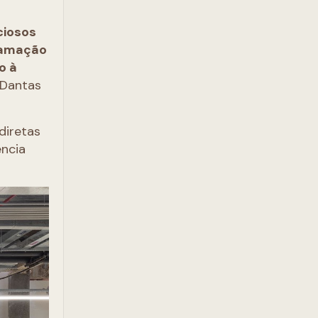
ciosos
flamação
o à
e Dantas
diretas
ência