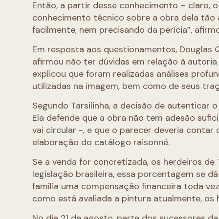
Então, a partir desse conhecimento – claro, 
conhecimento técnico sobre a obra dela tão 
facilmente, nem precisando da perícia”, afirm
Em resposta aos questionamentos, Douglas Qu
afirmou não ter dúvidas em relação à autoria
explicou que foram realizadas análises prof
utilizadas na imagem, bem como de seus traç
Segundo Tarsilinha, a decisão de autenticar 
Ela defende que a obra não tem adesão sufic
vai circular -, e que o parecer deveria contar
elaboração do catálogo raisonné.
Se a venda for concretizada, os herdeiros de 
legislação brasileira, essa porcentagem se dá
família uma compensação financeira toda vez 
como está avaliada a pintura atualmente, os
No dia 21 de agosto, parte dos sucessores da