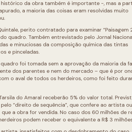
o histórico da obra também é importante -, mas a part
apurado, a maioria das coisas eram resolvidas muito
ou.
intale, perito contratado para examinar “Paisagem 2
 do quadro. Também entrevistado pelo Jornal Nacional
undas e minuciosas da composição química das tintas
os e pinceladas.
o quadro foi tomada sem a aprovação da maioria da fam
iente dos parentes e nem do mercado – que é por ond
 com o aval de todos os herdeiros, como foi feito dura
Tarsila do Amaral receberão 5% do valor total. Previs
 pelo “direito de sequência”, que confere ao artista o
que a obra for vendida. No caso dos 60 milhões de re
 herdeiros podem receber o equivalente a R$ 3 milhõe
 artista, insatisfeitos com o desdobramento do caso,