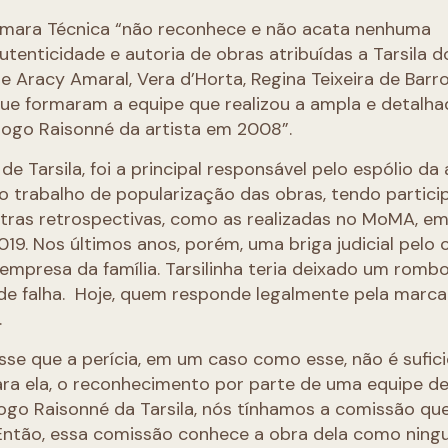
 Câmara Técnica “não reconhece e não acata nenhuma
tenticidade e autoria de obras atribuídas a Tarsila d
 Aracy Amaral, Vera d’Horta, Regina Teixeira de Barro
 que formaram a equipe que realizou a ampla e detalh
logo Raisonné da artista em 2008”.
e Tarsila, foi a principal responsável pelo espólio da 
no trabalho de popularização das obras, tendo partic
ras retrospectivas, como as realizadas no MoMA, e
19. Nos últimos anos, porém, uma briga judicial pelo 
 empresa da família. Tarsilinha teria deixado um rombo
dade falha. Hoje, quem responde legalmente pela marca
.
disse que a perícia, em um caso como esse, não é sufic
Para ela, o reconhecimento por parte de uma equipe d
go Raisonné da Tarsila, nós tínhamos a comissão qu
 Então, essa comissão conhece a obra dela como ning