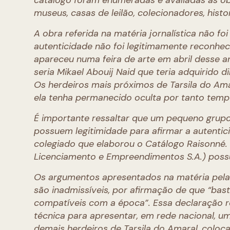
catálogo foram enumeradas e avaliadas as obr
museus, casas de leilão, colecionadores, histor
A obra referida na matéria jornalística não f
autenticidade não foi legitimamente reconheci
apareceu numa feira de arte em abril desse 
seria Mikael Abouij Naid que teria adquirido d
Os herdeiros mais próximos de Tarsila do Ama
ela tenha permanecido oculta por tanto temp
É importante ressaltar que um pequeno grupo 
possuem legitimidade para afirmar a autentic
colegiado que elaborou o Catálogo Raisonné
Licenciamento e Empreendimentos S.A.) possu
Os argumentos apresentados na matéria pela S
são inadmissíveis, por afirmação de que “basta
compatíveis com a época”. Essa declaração r
técnica para apresentar, em rede nacional, 
demais herdeiros de Tarsila do Amaral, coloc