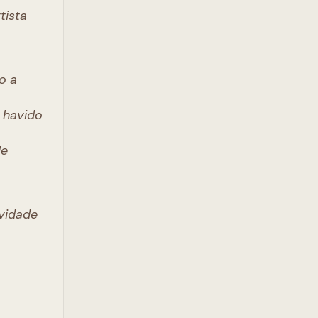
tista
o a
 havido
de
avidade