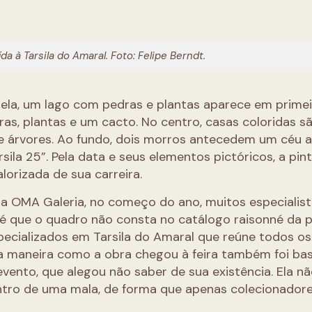
da à Tarsila do Amaral. Foto: Felipe Berndt.
. Nela, um lago com pedras e plantas aparece em prime
s, plantas e um cacto. No centro, casas coloridas s
e árvores. Ao fundo, dois morros antecedem um céu az
sila 25”. Pela data e seus elementos pictóricos, a pint
alorizada de sua carreira.
da OMA Galeria, no começo do ano, muitos especialis
é que o quadro não consta no catálogo raisonné da p
ecializados em Tarsila do Amaral que reúne todos os
, a maneira como a obra chegou à feira também foi ba
vento, que alegou não saber de sua existência. Ela n
ntro de uma mala, de forma que apenas colecionador