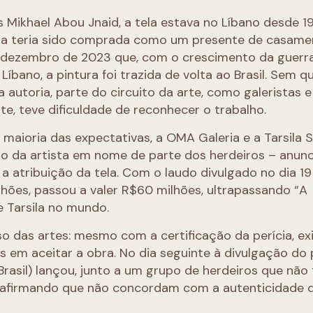
 Mikhael Abou Jnaid, a tela estava no Líbano desde 19
. Ela teria sido comprada como um presente de casame
m dezembro de 2023 que, com o crescimento da guerr
 Líbano, a pintura foi trazida de volta ao Brasil. Sem q
utoria, parte do circuito da arte, como galeristas e
te, teve dificuldade de reconhecer o trabalho.
 maioria das expectativas, a OMA Galeria e a Tarsila 
io da artista em nome de parte dos herdeiros – anun
 a atribuição da tela. Com o laudo divulgado no dia 19
lhões, passou a valer R$60 milhões, ultrapassando “A
e Tarsila no mundo.
so das artes: mesmo com a certificação da perícia, exi
s em aceitar a obra. No dia seguinte à divulgação do 
rasil) lançou, junto a um grupo de herdeiros que não
a afirmando que não concordam com a autenticidade 