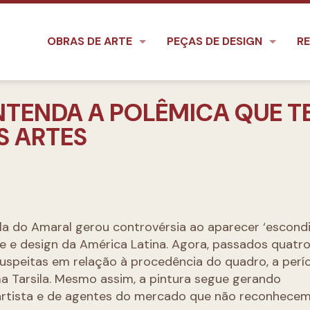
OBRAS DE ARTE
PEÇAS DE DESIGN
RE
NTENDA A POLÊMICA QUE T
S ARTES
ila do Amaral gerou controvérsia ao aparecer ‘escondi
rte e design da América Latina. Agora, passados quat
uspeitas em relação à procedência do quadro, a períc
ma Tarsila. Mesmo assim, a pintura segue gerando
 artista e de agentes do mercado que não reconhece