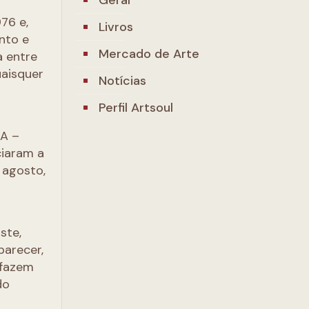
76 e,
Livros
nto e
Mercado de Arte
a entre
uaisquer
Notícias
Perfil Artsoul
SA –
ciaram a
 agosto,
ste,
parecer,
 fazem
do