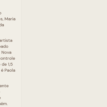
o
s, Maria
ada
artista
ipado
m Nova
controle
 de 1,5
 é Paola
iente
e
e
uém.