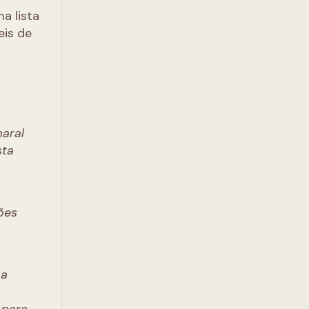
a lista
eis de
maral
sta
ões
 a