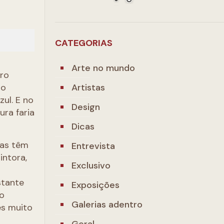
CATEGORIAS
Arte no mundo
iro
Artistas
ão
ul. E no
Design
ura faria
Dicas
tas têm
Entrevista
intora,
Exclusivo
stante
Exposições
ão
Galerias adentro
es muito
Geral