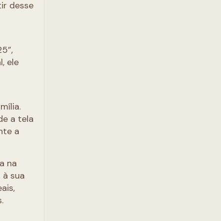
ir desse
5”,
, ele
ília.
e a tela
nte a
ta na
u à sua
ais,
s.