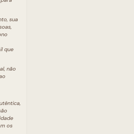
 para
nto, sua
soas,
ono
il que
al, não
 ao
utêntica,
são
cidade
om os