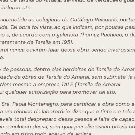
as de Tarsila do Amaral, servindo de verdadeiro guia
iadores, etc.
oi submetida ao colegiado do Catálogo Raisonné, porta
da. Tal obra foi vista, ao que indicam, por poucas pes
ano e, de acordo com o galerista Thomaz Pacheco, o d
iretamente de Tarsila em 1951.
ral nunca ouviram falar dessa obra, sendo inverossím
o.
de pessoas, dentre elas herdeiras de Tarsila do Amar
idade de obras de Tarsila do Amaral, sem submetê-la
. Nem mesmo a empresa TALE (Tarsila do Amaral
i qualquer autorização para promover tal ato.
ra. Paola Montenegro, para certificar a obra como a
 um técnico de laboratório dizer que a tinta e a tela 
evela total despreparo dessa pessoa e falta de capa
uma conclusão dessa, sem qualquer discussão prévia c
ando em risco todo acervo da artista.