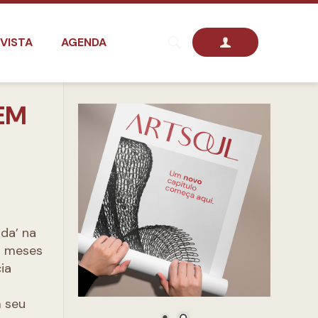
VISTA
AGENDA
EM
da’ na
ro meses
ia
m seu