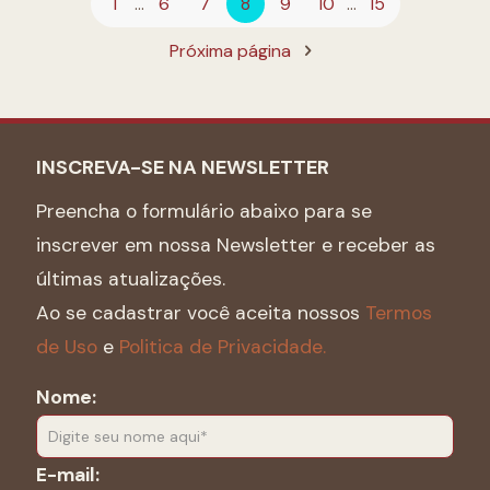
1
...
6
7
8
9
10
...
15
Próxima página
INSCREVA-SE NA NEWSLETTER
Preencha o formulário abaixo para se
inscrever em nossa Newsletter e receber as
últimas atualizações.
Ao se cadastrar você aceita nossos
Termos
de Uso
e
Politica de Privacidade.
Nome:
E-mail: