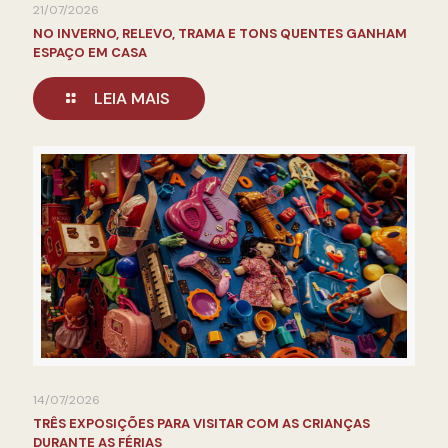
21/07/2026
NO INVERNO, RELEVO, TRAMA E TONS QUENTES GANHAM
ESPAÇO EM CASA
LEIA MAIS
14/07/2026
TRÊS EXPOSIÇÕES PARA VISITAR COM AS CRIANÇAS
DURANTE AS FÉRIAS