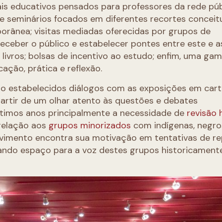
is educativos pensados para professores da rede púb
s e seminários focados em diferentes recortes conceit
mporânea; visitas mediadas oferecidas por grupos de
eceber o público e estabelecer pontes entre este e a
e livros; bolsas de incentivo ao estudo; enfim, uma ga
ção, prática e reflexão.
o estabelecidos diálogos com as exposições em cart
 partir de um olhar atento às questões e debates
timos anos principalmente a necessidade de
revisão 
relação aos
grupos minorizados
com indígenas, negro
 movimento encontra sua motivação em tentativas de r
 dando espaço para a voz destes grupos historicament