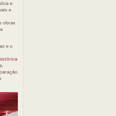
lica e
uais e
s obras
ma
az e o
histórica
s,
eparação
e