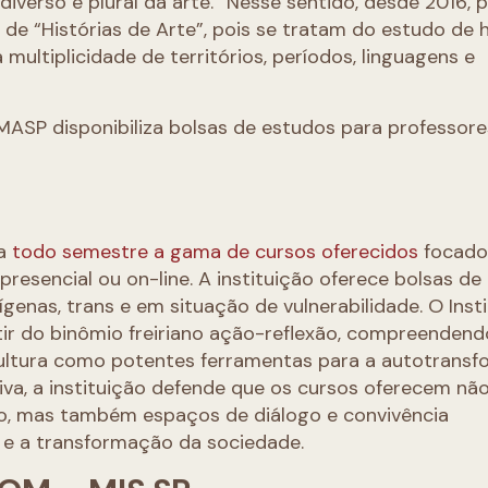
 diverso e plural da arte.” Nesse sentido, desde 2016, 
e “Histórias de Arte”, pois se tratam do estudo de h
multiplicidade de territórios, períodos, linguagens e
ASP disponibiliza bolsas de estudos para professore
za
todo semestre a gama de cursos oferecidos
focado
a presencial ou on-line. A instituição oferece bolsas d
ígenas, trans e em situação de vulnerabilidade. O Inst
tir do binômio freiriano ação-reflexão, compreendend
 cultura como potentes ferramentas para a autotrans
iva, a instituição defende que os cursos oferecem nã
o, mas também espaços de diálogo e convivência
e a transformação da sociedade.