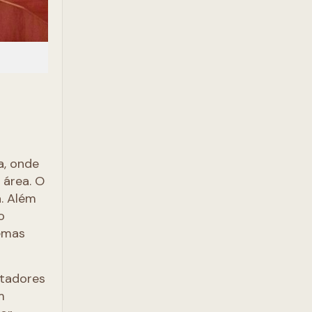
a, onde
 área. O
. Além
o
emas
ntadores
m