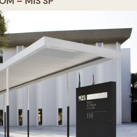
SOM
–
MIS SP