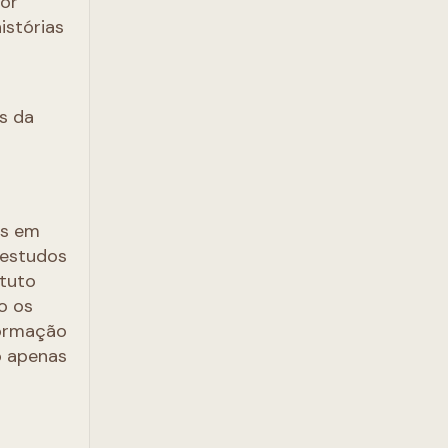
por
istórias
s da
s em
e estudos
ituto
o os
formação
o apenas