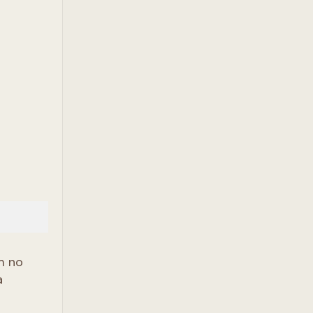
m no
a