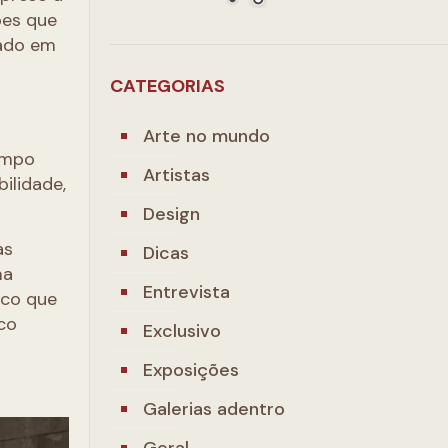
ões que
eado em
CATEGORIAS
Arte no mundo
tempo
Artistas
ilidade,
Design
as
Dicas
ma
Entrevista
ico que
co
Exclusivo
Exposições
Galerias adentro
Geral