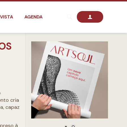
VISTA
AGENDA
OS
e
nto cria
ea, capaz
 preso à