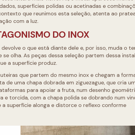
dados, superfícies polidas ou acetinadas e combinaç
contexto que reunimos esta seleção, atenta ao prat
ação com a luz.
OTAGONISMO DO INOX
 devolve o que está diante dele e, por isso, muda o 
e se olha. As peças dessa seleção partem dessa instab
ue a superfície produz.
fruteiras que partem do mesmo inox e chegam a form
eita de uma chapa dobrada em ziguezague, que cria u
lataformas para apoiar a fruta, num desenho geométr
va e torcida, com a chapa polida se dobrando num vin
a superfície alonga e distorce o reflexo conforme