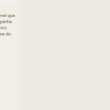
anel que
 ganha
nto
esa do