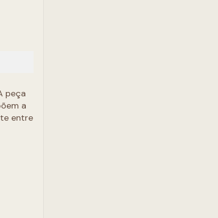
 A peça
mpõem a
te entre