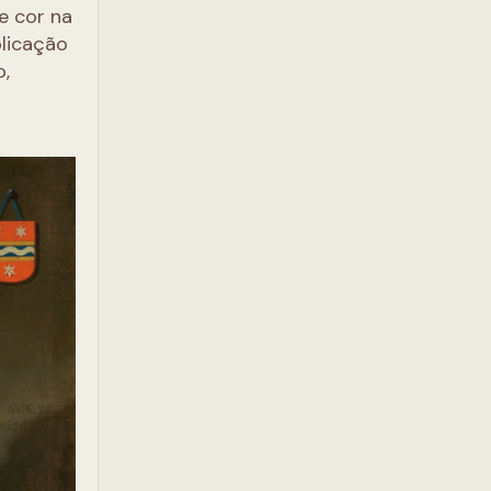
e cor na
plicação
o,