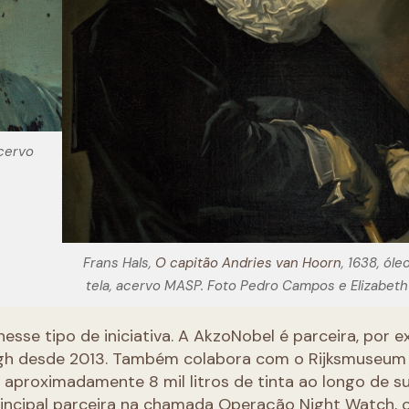
acervo
Frans Hals,
O capitão Andries van Hoorn
, 1638, óle
tela, acervo MASP. Foto Pedro Campos e Elizabeth
esse tipo de iniciativa. A AkzoNobel é parceira, por e
gh desde 2013. Também colabora com o Rijksmuseum
aproximadamente 8 mil litros de tinta ao longo de s
principal parceira na chamada Operação Night Watch, 