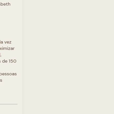
sbeth
a vez
ximizar
,
s de 150
 pessoas
os