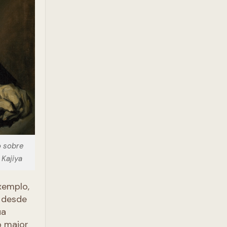
o sobre
 Kajiya
xemplo,
 desde
ua
o maior