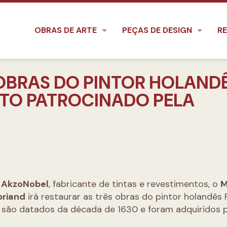
OBRAS DE ARTE
PEÇAS DE DESIGN
RE
OBRAS DO PINTOR HOLAND
ETO PATROCINADO PELA
a
AkzoNobel
, fabricante de tintas e revestimentos, o
M
briand
irá restaurar as três obras do pintor holandês 
s são datados da década de 1630 e foram adquiridos 