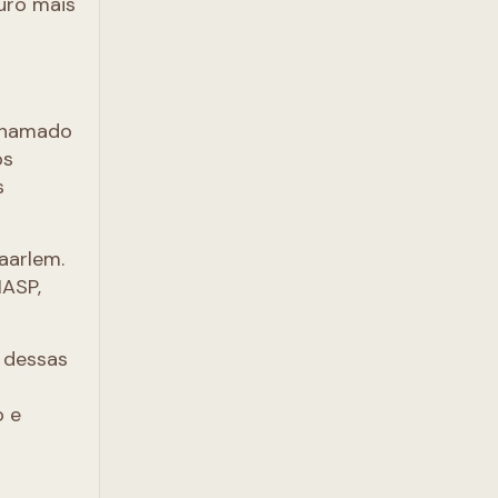
uro mais
 chamado
os
s
aarlem.
MASP,
l dessas
o e