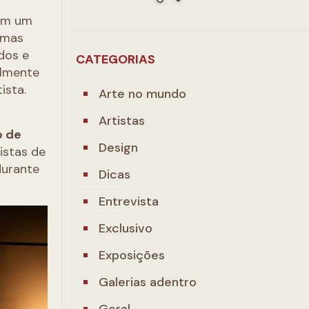
mam um
lemas
dos e
CATEGORIAS
almente
ista.
Arte no mundo
Artistas
o de
Design
istas de
durante
Dicas
Entrevista
Exclusivo
Exposições
Galerias adentro
Geral