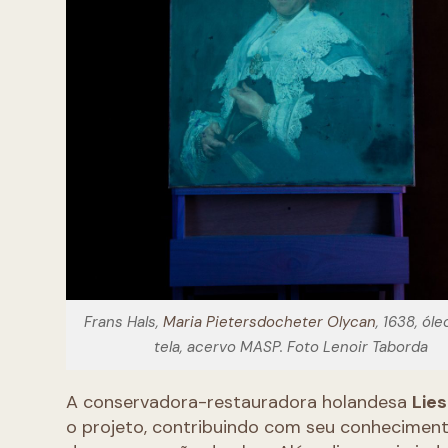
Frans Hals,
Maria Pietersdocheter Olycan
, 1638, ól
tela, acervo MASP. Foto Lenoir Taborda
A conservadora-restauradora holandesa
Lie
o projeto, contribuindo com seu conhecimento