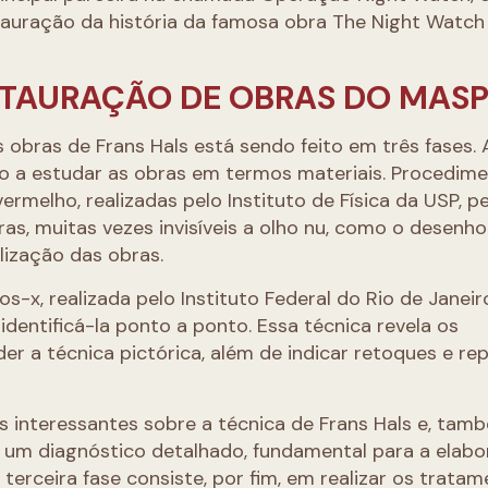
tauração da história da famosa obra The Night Watch 
STAURAÇÃO DE OBRAS DO MAS
 obras de Frans Hals está sendo feito em três fases. 
arão a estudar as obras em termos materiais. Procedim
vermelho, realizadas pelo Instituto de Física da USP, 
ras, muitas vezes invisíveis a olho nu, como o desenho
lização das obras.
s-x, realizada pelo Instituto Federal do Rio de Janeiro
identificá-la ponto a ponto. Essa técnica revela os
 a técnica pictórica, além de indicar retoques e rep
s interessantes sobre a técnica de Frans Hals e, tam
 de um diagnóstico detalhado, fundamental para a elab
rceira fase consiste, por fim, em realizar os trata