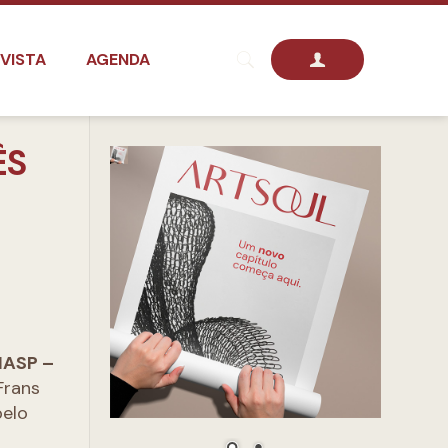
VISTA
AGENDA
ÊS
ASP –
Frans
pelo