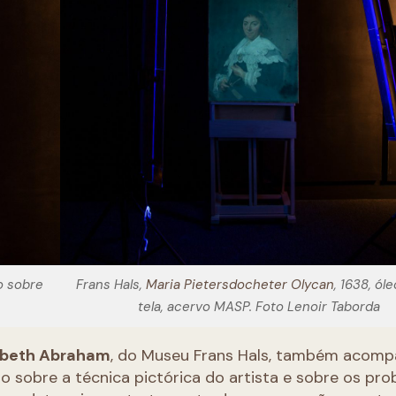
eo sobre
Frans Hals,
Maria Pietersdocheter Olycan
, 1638, ól
tela, acervo MASP. Foto Lenoir Taborda
sbeth Abraham
, do Museu Frans Hals, também acomp
 sobre a técnica pictórica do artista e sobre os pr