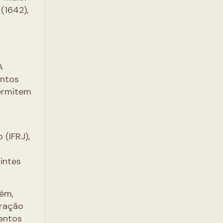
(1642),
P
A
entos
permitem
 (IFRJ),
intes
bém,
oração
mentos