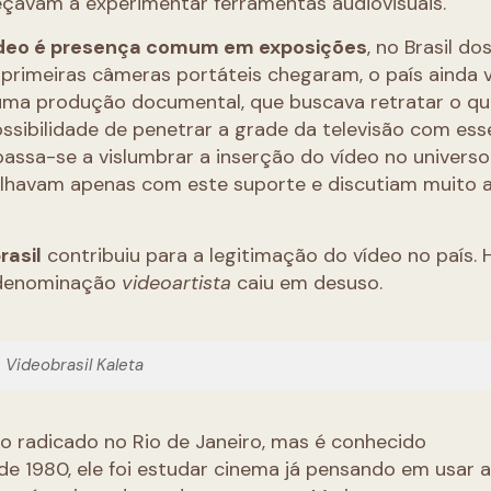
eçavam a experimentar ferramentas audiovisuais.
ídeo é presença comum em exposições
, no Brasil do
 primeiras câmeras portáteis chegaram, o país ainda v
 uma produção documental, que buscava retratar o qu
ssibilidade de penetrar a grade da televisão com ess
assa-se a vislumbrar a inserção do vídeo no universo
lhavam apenas com este suporte e discutiam muito 
rasil
contribuiu para a legitimação do vídeo no país. H
a denominação
videoartista
caiu em desuso.
Videobrasil Kaleta
ro radicado no Rio de Janeiro, mas é conhecido
de 1980, ele foi estudar cinema já pensando em usar 