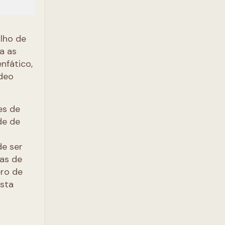
lho de
a as
nfático,
ídeo
es de
de de
de ser
tas de
ero de
ista