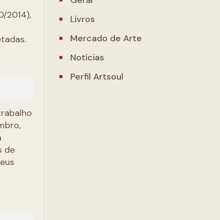
0/2014),
Livros
Mercado de Arte
etadas.
Notícias
Perfil Artsoul
trabalho
embro,
a
s de
seus