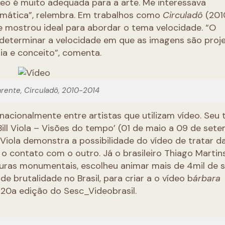
deo é muito adequada para a arte. Me interessava
rmática”, relembra. Em trabalhos como
Circuladô
(201
se mostrou ideal para abordar o tema velocidade. “O
determinar a velocidade em que as imagens são proj
gia e conceito”, comenta.
rente, Circuladô, 2010-2014
nacionalmente entre artistas que utilizam vídeo. Seu 
Bill Viola – Visões do tempo’ (01 de maio a 09 de set
 Viola demonstra a possibilidade do vídeo de tratar d
o contato com o outro. Já o brasileiro Thiago Martin
turas monumentais, escolheu animar mais de 4mil de 
 brutalidade no Brasil, para criar a o vídeo b
árbara
 20a edição do Sesc_Videobrasil.