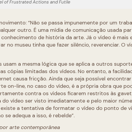
pel of Frustrated Actions and Futile
movimento: “Não se passa impunemente por um traba
qualquer outro. É uma mídia de comunicação usada par
conhecimento de história da arte. Já o vídeo é mais e
ar no museu tinha que fazer silêncio, reverenciar. O v
ias usam a mesma lógica que se aplica a outros suport
itas cópias limitadas dos vídeos. No entanto, a facilida
rnet causa fricção. Ainda que seja possível encontrar
e on-line, no caso do vídeo, é a própria obra que po
bertamente contra os vídeos ficarem restritos às gave
za do vídeo ser visto imediatamente e pelo maior núm
existe a tentativa de formatar o vídeo do ponto de v
 se adequa a isso, é rebelde”.
a por arte contemporânea