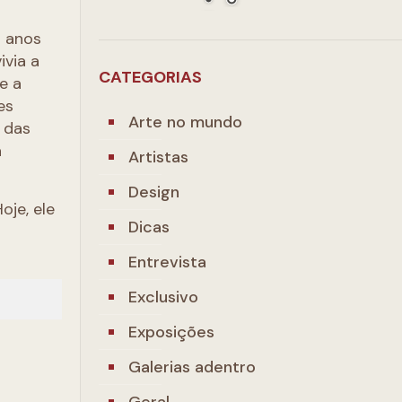
s anos
ivia a
CATEGORIAS
e a
es
Arte no mundo
 das
a
Artistas
Design
oje, ele
Dicas
Entrevista
Exclusivo
Exposições
Galerias adentro
a
Geral