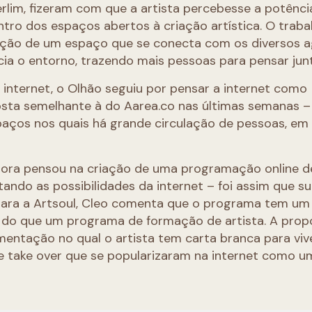
rlim, fizeram com que a artista percebesse a potênci
ntro dos espaços abertos à criação artística. O traba
rução de um espaço que se conecta com os diversos 
ncia o entorno, trazendo mais pessoas para pensar jun
nternet, o Olhão seguiu por pensar a internet como
osta semelhante à do Aarea.co nas últimas semanas –
aços nos quais há grande circulação de pessoas, em
estora pensou na criação de uma programação online d
ando as possibilidades da internet – foi assim que su
para a Artsoul, Cleo comenta que o programa tem u
 do que um programa de formação de artista. A prop
mentação no qual o artista tem carta branca para viv
e take over que se popularizaram na internet como u