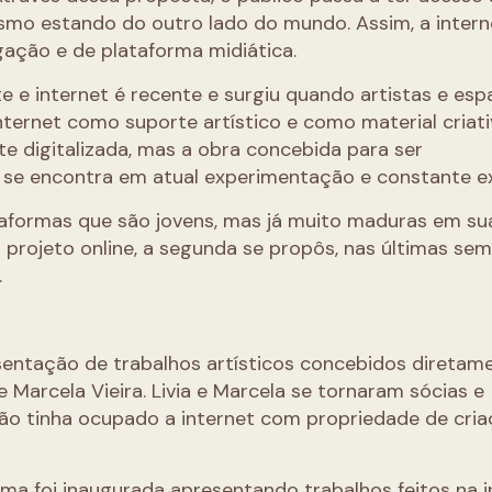
esmo estando do outro lado do mundo. Assim, a intern
gação e de plataforma midiática.
 e internet é recente e surgiu quando artistas e es
ternet como suporte artístico e como material criati
nte digitalizada, mas a obra concebida para ser
o se encontra em atual experimentação e constante e
aformas que são jovens, mas já muito maduras em su
projeto online, a segunda se propôs, nas últimas sem
.
sentação de trabalhos artísticos concebidos diretam
 e Marcela Vieira. Livia e Marcela se tornaram sócias e
ão tinha ocupado a internet com propriedade de cria
rma foi inaugurada apresentando trabalhos feitos na i