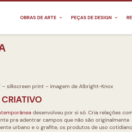
OBRAS DE ARTE
PEÇAS DE DESIGN
RE
A
– silkscreen print –
imagem de Albright-Knox
 CRIATIVO
ntemporânea
desenvolveu por si só. Cria relações co
tante pra adentrar campos que não são originalmente
nte urbano e o grafite, os produtos de uso cotidiano