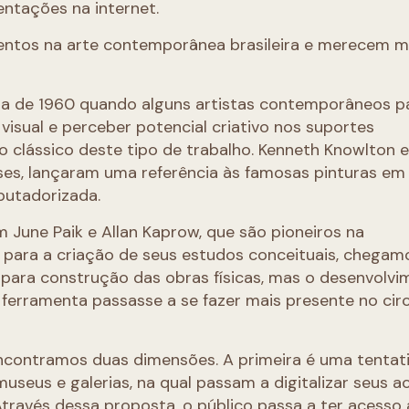
entações na internet.
entos na arte contemporânea brasileira e merecem m
da de 1960 quando alguns artistas contemporâneos 
visual e perceber potencial criativo nos suportes
o clássico deste tipo de trabalho. Kenneth Knowlton 
es, lançaram uma referência às famosas pinturas em 
putadorizada.
June Paik e Allan Kaprow, que são pioneiros na
para a criação de seus estudos conceituais, chegam
 para construção das obras físicas, mas o desenvolv
 ferramenta passasse a se fazer mais presente no cir
encontramos duas dimensões. A primeira é uma tentat
eus e galerias, na qual passam a digitalizar seus a
 Através dessa proposta, o público passa a ter acesso