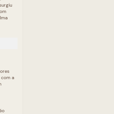
surgiu
 Tom
ilma
dores
a com a
m
léo