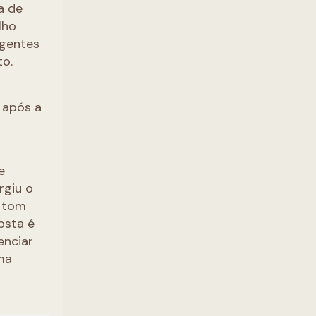
a de
lho
agentes
to.
 após a
e
rgiu o
m tom
osta é
enciar
ma