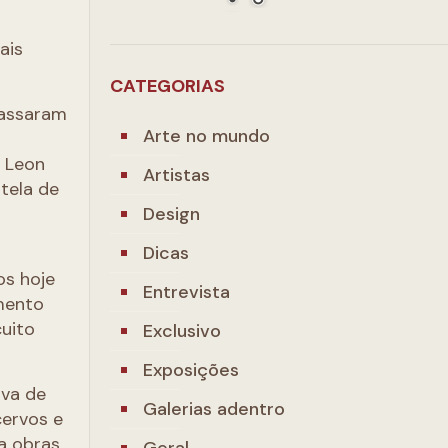
ais
CATEGORIAS
passaram
Arte no mundo
e Leon
Artistas
tela de
Design
Dicas
os hoje
Entrevista
imento
cuito
Exclusivo
Exposições
iva de
Galerias adentro
cervos e
 a obras
Geral