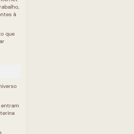
rabalho,
antes à
xo que
ar
niverso
, entram
terina
e