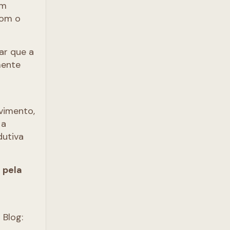
um
com o
ar que a
mente
vimento,
 a
dutiva
 pela
 Blog: