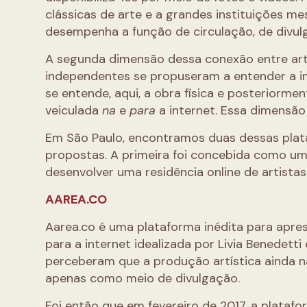
clássicas de arte e a grandes instituições m
desempenha a função de circulação, de divul
A segunda dimensão dessa conexão entre arte
independentes se propuseram a entender a in
se entende, aqui, a obra física e posteriorme
veiculada
na
e
para
a internet. Essa dimensã
Em São Paulo, encontramos duas dessas plat
propostas. A primeira foi concebida como um 
desenvolver uma residência online de artistas
AAREA.CO
Aarea.co é uma plataforma inédita para apre
para a internet idealizada por Livia Benedetti
perceberam que a produção artística ainda n
apenas como meio de divulgação.
Foi então que em fevereiro de 2017, a platafo