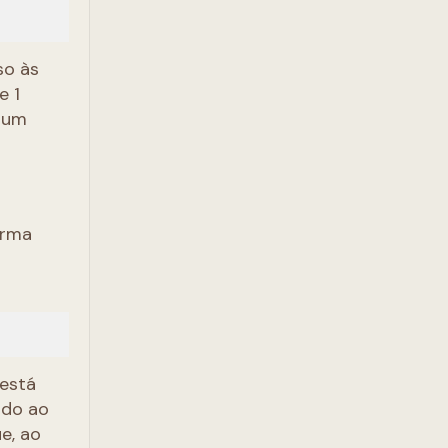
so às
e 1
e um
orma
 está
ado ao
e, ao