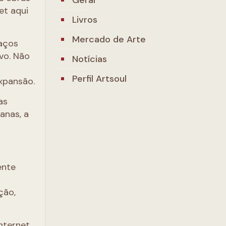
et aqui
Livros
Mercado de Arte
paços
vo. Não
Notícias
Perfil Artsoul
xpansão.
as
anas, a
ente
ção,
nternet