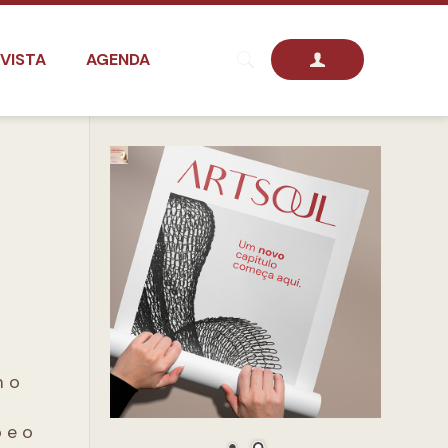
VISTA
AGENDA
m o
 e o