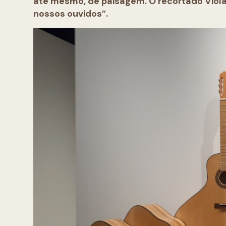
até mesmo, de paisagem. O recortado Violã
nossos ouvidos”.