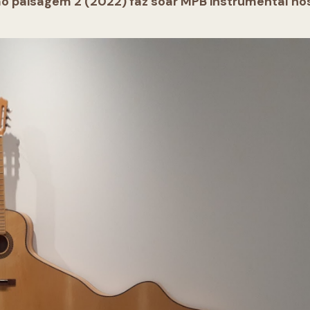
o paisagem 2 (2022) faz soar MPB instrumental no