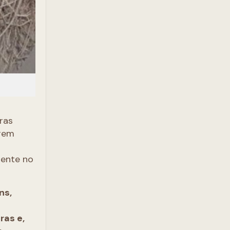
ras
irem
sente no
ns,
ras e,