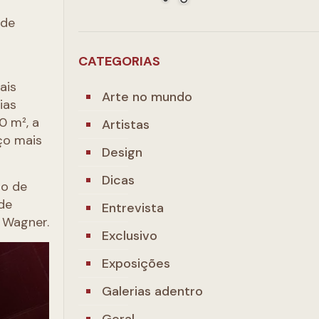
ode
CATEGORIAS
ais
Arte no mundo
ias
0 m², a
Artistas
ço mais
Design
Dicas
ão de
de
Entrevista
a Wagner.
Exclusivo
Exposições
Galerias adentro
Geral