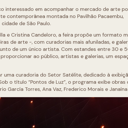
blico interessado em acompanhar o mercado de arte p
 arte contemporânea montada no Pavilhão Pacaembu,
 cidade de São Paulo.
lla e Cristina Candeloro, a feira propõe um formato m
ras de arte -, com curadorias mais afuniladas, e galer
unto de um único artista. Com estandes entre 30 e 5
proporcionar ao público, artistas e galerias, um espa
r uma curadoria do Setor Satélite, dedicado à exibiç
ob o título “Pontos de Luz”, o programa exibe obras 
ario García Torres, Ana Vaz, Frederico Morais e Janaín