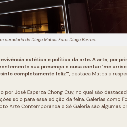
com curadoria de Diego Matos. Foto: Diogo Barros.
ivência estética e política da arte. A arte, por pri
nentemente sua presença e ousa cantar: ‘me arrisc
me sinto completamente feliz'”
, destaca Matos a respe
do por José Esparza Chong Cuy, no qual são destaca
es solo para essa edição da feira. Galerias como F
umoto Arte Contemporânea e Sé Galeria são algumas p