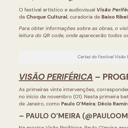
O festival artístico e audiovisual
Visão Perifé
da
Choque Cultural
, curadoria de
Baixo Ribe
Para obter informações sobre as obras, o visi
leitura do QR code, onde aparecerão todos o
Cartaz do Festival Vis
VISÃO PERIFÉRICA
– PROG
As primeiras vinte intervenções, corresponde
no início de novembro (01). Nesta primeira b
de Janeiro, como
Paulo O’Meira
;
Décio Ramir
– PAULO O’MEIRA (@PAULOOM
Na mostra Visão Periférica, Paulo O’meira apr