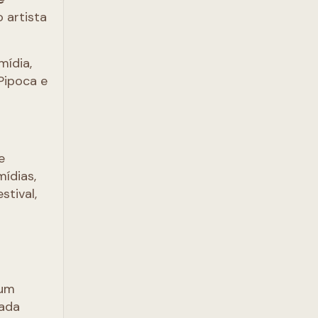
 artista
mídia,
Pipoca e
e
ídias,
stival,
 um
rada