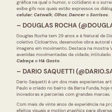
gráfica na qual o humor, o cotidiano e o surre
exibe gifs nos quais estão expressos os diálo
celular
;
Catwalk
;
Olhos
;
Dancer
e
Sorrisos
.
– DOUGLAS ROCHA (@DOUGL
Douglas Rocha tem 29 anos e é Natural de Dia
coletivo Cicloartivo, desenvolve obra autoral
imagens em movimento. Destaca na mostra Visã
avenidas movimentadas da cidade, intitulad
Cabeça
e
Há Gosto
.
– DARIO SAQUETTI (@DARIO.S
Dario Saquetti é um dos mais experientes art
Paulo e criado no bairro da Barra Funda, hoj
inovadoras e parcerias com grandes marcas.
Com mais de vinte anos de experiência na pro
efeitos visuais e
motion graphics
para diversa