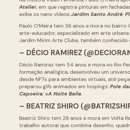
Atelier
, em que registra pinturas em fachadas
exibe os nano vídeos
Jardim Santo André
;
P
Paulo O’Meira tem 36 anos e mora no bairro Cid
arte-educador, especializado em arte urbana 
Jardim Mirim Arte Clube, também conhecid
– DÉCIO RAMIREZ (@DECIORA
Décio Ramirez tem 54 anos e mora no Rio Peq
formação analógica, desenvolveu um universo 
desde NFTs para ambientes virtuais, até peças
preparou gifs animados em loopings:
Pole d
Capoeira
;
e
A Noite Baila
.
– BEATRIZ SHIRO (@BATRIZSHI
Beatriz Shiro tem 29 anos e mora em Volta Re
trabalho autoral que combina desenho, quadr