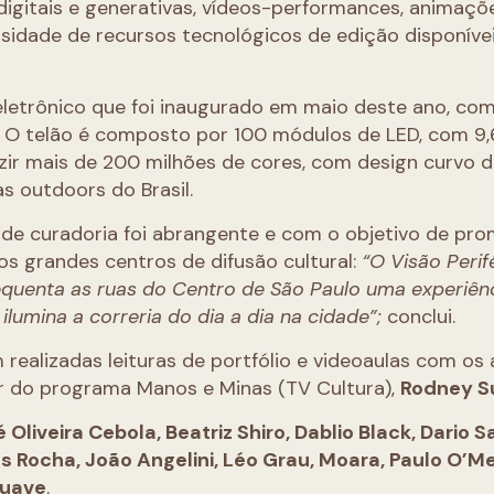
igitais e generativas, vídeos-performances, animaçõ
versidade de recursos tecnológicos de edição disponíve
letrônico que foi inaugurado em maio deste ano, co
. O telão é composto por 100 módulos de LED, com 9
ir mais de 200 milhões de cores, com design curvo d
as outdoors do Brasil.
 de curadoria foi abrangente e com o objetivo de pr
os grandes centros de difusão cultural:
“O Visão Perif
equenta as ruas do Centro de São Paulo uma experiên
lumina a correria do dia a dia na cidade”;
conclui.
realizadas leituras de portfólio e videoaulas com os a
 do programa Manos e Minas (TV Cultura),
Rodney S
 Oliveira Cebola, Beatriz Shiro, Dablio Black, Dario S
 Rocha, João Angelini, Léo Grau, Moara, Paulo O’Mei
Suave
.