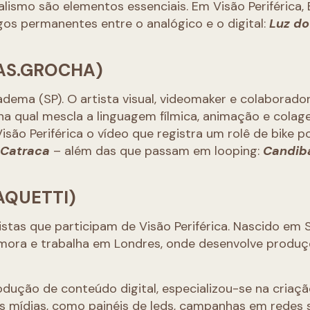
alismo são elementos essenciais. Em Visão Periférica, 
gos permanentes entre o analógico e o digital:
Luz do
AS.GROCHA)
dema (SP). O artista visual, videomaker e colaborado
 na qual mescla a linguagem fílmica, animação e colag
o Periférica o vídeo que registra um rolê de bike po
o
Catraca
– além das que passam em looping:
Candib
AQUETTI)
istas que participam de Visão Periférica. Nascido em 
e mora e trabalha em Londres, onde desenvolve produ
dução de conteúdo digital, especializou-se na criaç
s mídias, como painéis de leds, campanhas em redes s