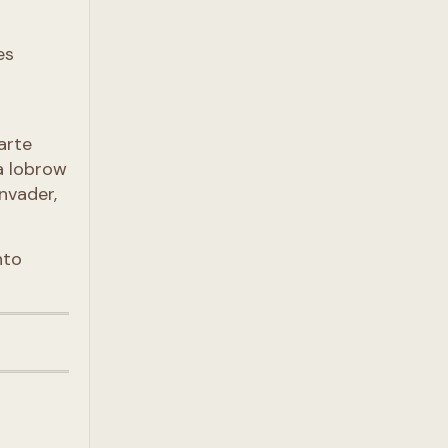
es
arte
 a lobrow
nvader,
nto