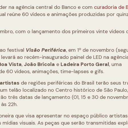
nder na agência central do Banco e com
curadoria de 
ual reúne 60 vídeos e animações produzidas por quin
embro, com o lançamento dos primeiros vinte vídeos 
ao festival
Visão Periférica
, em 1º de novembro (seg
livre levará ao recém-inaugurado painel de LED na agênci
Boa Vista
,
João Brícola
e
Ladeira Porto Geral
, uma
e 60 vídeos, animações, time-lapses e gifs.
 artistas
de regiões periféricas do Brasil terão seus t
 um telão localizado no Centro histórico de São Paul
erão três datas de lançamento (01, 15 e 30 de novemb
 às 22h.
ioneira que visa apresentar no espaço público artista
 mídias visuais. As peças que serão transmitidas exp