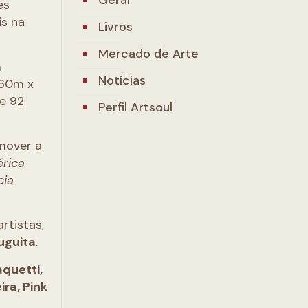
es
is na
Livros
Mercado de Arte
m
Notícias
,60m x
e 92
Perfil Artsoul
omover a
érica
cia
rtistas,
uguita
.
aquetti,
ra, Pink