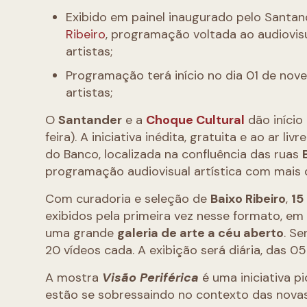
Exibido em painel inaugurado pelo Santa
Ribeiro
, programação voltada ao audiovis
artistas;
Programação terá início no dia 01 de nov
artistas;
O
Santander
e a
Choque Cultural
dão início 
feira). A iniciativa inédita, gratuita e ao ar 
do Banco, localizada na confluência das ruas
programação audiovisual artística com mais d
Com curadoria e seleção de
Baixo Ribeiro
,
15
exibidos pela primeira vez nesse formato, em
uma grande
galeria de arte a céu aberto
. S
20 vídeos cada. A exibição será diária, das 05
A mostra
Visão Periférica
é uma iniciativa p
estão se sobressaindo no contexto das novas