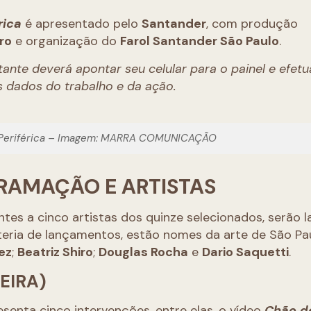
rica
é apresentado pelo
Santander
, com produção
iro
e organização do
Farol Santander São Paulo
.
tante deverá apontar seu celular para o painel e efetu
s dados do trabalho e da ação.
ão Periférica – Imagem: MARRA COMUNICAÇÃO
RAMAÇÃO E ARTISTAS
ntes a cinco artistas dos quinze selecionados, serão 
ateria de lançamentos, estão nomes da arte de São Pau
ez
;
Beatriz Shiro
;
Douglas Rocha
e
Dario Saquetti
.
EIRA)
esenta cinco intervenções, entre elas, o vídeo
Chão d