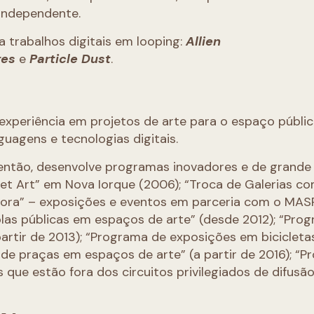
 independente.
a trabalhos digitais em looping:
Allien
res
e
Particle Dust
.
 experiência em projetos de arte para o espaço públic
uagens e tecnologias digitais.
então, desenvolve programas inovadores e de grande
eet Art” em Nova Iorque (2006); “Troca de Galerias c
e Fora” – exposições e eventos em parceria com o MA
las públicas em espaços de arte” (desde 2012); “Pro
rtir de 2013); “Programa de exposições em bicicletas
de praças em espaços de arte” (a partir de 2016); “
que estão fora dos circuitos privilegiados de difusã