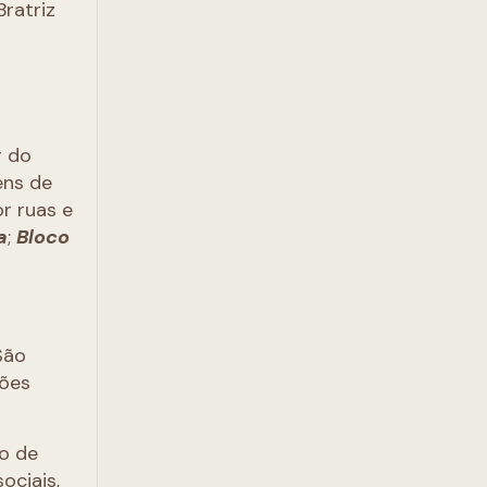
Bratriz
r do
ens de
r ruas e
a
;
Bloco
São
ções
ão de
ociais,