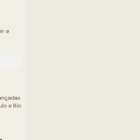
ar a
lançadas
lo e Rio
e