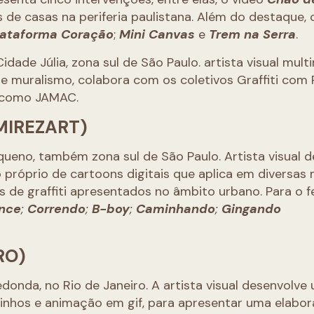
 de casas na periferia paulistana. Além do destaque, o
lataforma Coração
;
Mini Canvas
e
Trem na Serra
.
ade Júlia, zona sul de São Paulo. artista visual multi
e muralismo, colabora com os coletivos Graffiti com 
o como JAMAC.
MIREZART)
ueno, também zona sul de São Paulo. Artista visual d
próprio de cartoons digitais que aplica em diversas m
 de graffiti apresentados no âmbito urbano. Para o fe
ance
;
Correndo
;
B-boy
;
Caminhando
;
Gingando
RO)
donda, no Rio de Janeiro. A artista visual desenvolve
inhos e animação em gif, para apresentar uma elabo