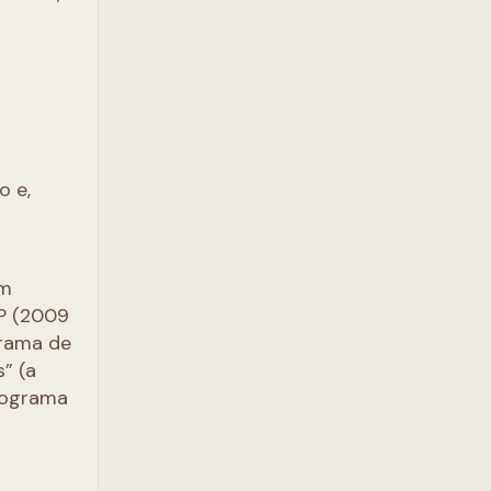
o e,
om
SP (2009
grama de
” (a
Programa
o