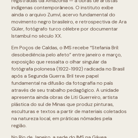
registradas da Amazônia — a obras de artistas
indígenas contemporâneos. O instituto exibe
ainda o arquivo Zumví, acervo fundamental do
movimento negro brasileiro, e retrospectiva de Ara
Güler, fotógrafo turco célebre por documentar
Istambul no século XX.
Em Poços de Caldas, o IMS recebe “Stefania Bril:
desobediência pelo afeto” entre janeiro e março,
exposição que ressalta o olhar singular da
fotógrafa polonesa (1922-1992) radicada no Brasil
após a Segunda Guerra. Bril teve papel
fundamental na difusão da fotografia no país
através de seu trabalho pedagógico. A unidade
apresenta ainda obras de Liti Guerreiro, artista
plástica do sul de Minas que produz pinturas,
esculturas e textos a partir de materiais coletados
na natureza local, em práticas nômades pela
região.
No Rio de Janeiro, a sede do IMS na Gávea