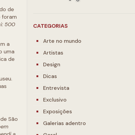
ido de
 foram
i: 500
CATEGORIAS
Arte no mundo
om a
no uma
Artistas
ica de
Design
Dicas
useu.
uas
Entrevista
Exclusivo
Exposições
 de São
Galerias adentro
 bem
endi a
Geral