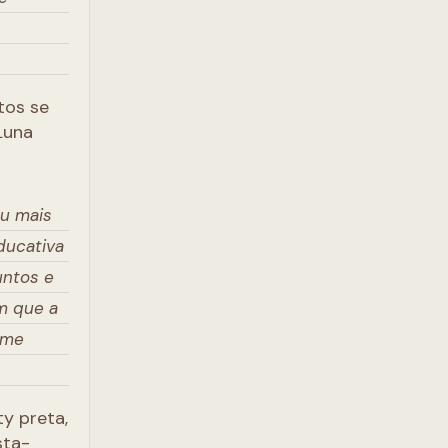
tos se
Luna
ou mais
ducativa
untos e
m que a
 me
y preta,
sta-