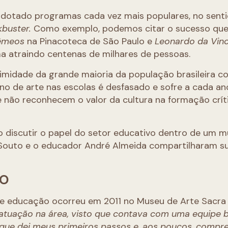
adotado programas cada vez mais populares, no sent
kbuster.
Como exemplo, podemos citar o sucesso que
êmeos
na Pinacoteca de São Paulo e
Leonardo da Vinc
a atraindo centenas de milhares de pessoas.
imidade da grande maioria da população brasileira c
sino de arte nas escolas é desfasado e sofre a cada a
e não reconhecem o valor da cultura na formação crít
o discutir o papel do setor educativo dentro de um m
a Souto e o educador André Almeida compartilharam s
ÃO
rte educação ocorreu em 2011 no Museu de Arte Sacra
atuação na área, visto que contava com uma equipe
 que dei meus primeiros passos e, aos poucos, compre