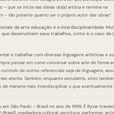
 – que se inicia nas ideias do(a) artista e termina na
im – tão potente quanto ser o próprio autor das obras
“.
nais da arte educação é a interdisciplinaridade. Mui
que desenvolvem seus trabalhos, como é o caso de 
tar e trabalhar com diversas linguagens artísticas e s
sempre pensar em como conversar sobre arte de forma e
utrindo de outros referenciais seja de linguagens, ass
a mais atenta. Também, enquanto estudante, sinto també
 de maneira mais interdisciplinar o que eventualmente
 em São Paulo – Brasil no ano de 1999. É Byxa-travest
rasil), mediadora cultural, escritora, performer, arti