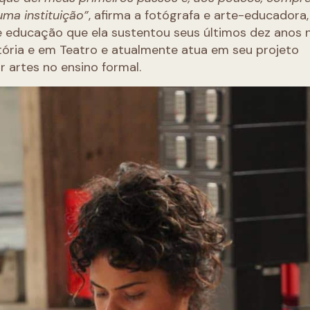
uma instituição”
, afirma a fotógrafa e arte-educadora,
te educação que ela sustentou seus últimos dez anos 
tória e em Teatro e atualmente atua em seu projeto
ar artes no ensino formal.