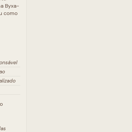
ma Byxa-
uou como
ponsável
 ao
alizado
lo
das