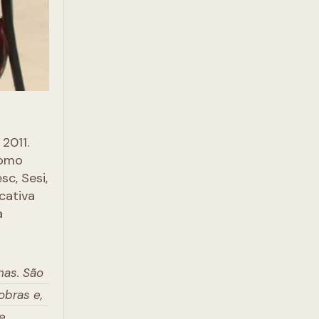
2011.
como
c, Sesi,
cativa
a
nas. São
obras e,
te