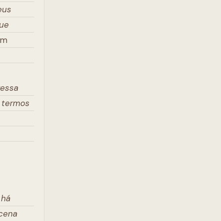
eus
que
um
ressa
 termos
 há
 cena