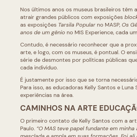
Nos últimos anos os museus brasileiros têm 
atrair grandes públicos com exposições
bloc
as exposições
Tarsila Popular
no MASP,
Os G
anos de um gênio
no MIS Experience, cada um
Contudo, é necessário reconhecer que a prox
arte, e logo, com os museus, é pontual. O en
série de desmontes por políticas públicas qu
cada indivíduo.
É justamente por isso que se torna necessári
Para isso, as educadoras Kelly Santos e Lun
experiências na área.
CAMINHOS NA ARTE EDUCAÇ
O primeiro contato de Kelly Santos com a a
Paulo.
“O MAS teve papel fundante em minha 
mesclada e ampla em suas formações. Foi ali