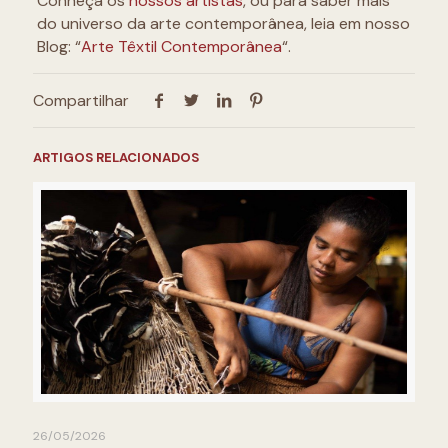
Conheça os
nossos artistas
, ou para saber mais
do universo da arte contemporânea, leia em nosso
Blog: “
Arte Têxtil Contemporânea
“.
Compartilhar
ARTIGOS RELACIONADOS
26/05/2026