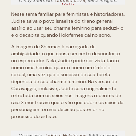
Cindy Sherman.
Untitled #228,
1990. Imagem:
MoMa
Neste tema familiar para feministas e historiadores,
Judite salva o povo israelita do tirano general
assírio ao usar seu charme feminino para seduzi-lo
e o decapita quando Holofernes cai no sono.
A imagem de Sherman é carregada de
ambiguidade, o que causa um certo desconforto
no espectador. Nela, Judite pode ser vista tanto
como uma heroína quanto como um símbolo
sexual, uma vez que o sucesso de sua tarefa
dependia de seu charme feminino. Na versão de
Caravaggio, inclusive, Judite seria originalmente
retratada com os seios nus. Imagens recentes de
raio X mostraram que o véu que cobre os seios da
personagem foi uma decisão posterior no
processo do artista.
Caravaggio.
Judite e Holofernes,
1599. Imagem: